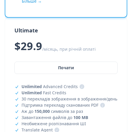
Більше →
Ultimate
$29.9
/місяць, при річній оплаті
Почати
Unlimited
Advanced Credits
i
Unlimited
Fast Credits
30 перекладів зображення в зображення/день
Підтримка перекладу сканованих PDF
i
Аж до
150,000
символів за раз
Завантаження файлів до
100 MB
Необмежене розпізнавання ШІ
Translate Agent
i