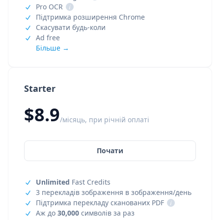
Pro OCR
i
Підтримка розширення Chrome
Скасувати будь-коли
Ad free
Більше →
Starter
$8.9
/місяць, при річній оплаті
Почати
Unlimited
Fast Credits
3 перекладів зображення в зображення/день
Підтримка перекладу сканованих PDF
i
Аж до
30,000
символів за раз