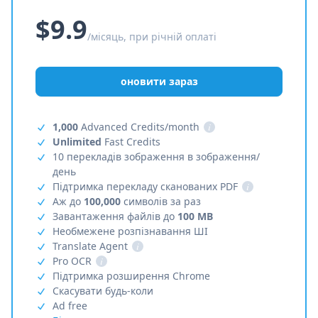
$9.9
/місяць, при річній оплаті
оновити зараз
1,000
Advanced Credits/month
i
Unlimited
Fast Credits
10 перекладів зображення в зображення/
день
Підтримка перекладу сканованих PDF
i
Аж до
100,000
символів за раз
Завантаження файлів до
100 MB
Необмежене розпізнавання ШІ
Translate Agent
i
Pro OCR
i
Підтримка розширення Chrome
Скасувати будь-коли
Ad free