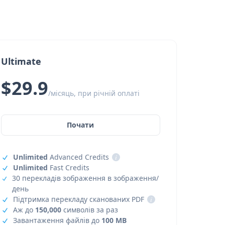
Ultimate
$29.9
/місяць, при річній оплаті
Почати
Unlimited
Advanced Credits
i
Unlimited
Fast Credits
30 перекладів зображення в зображення/
день
Підтримка перекладу сканованих PDF
i
Аж до
150,000
символів за раз
Завантаження файлів до
100 MB