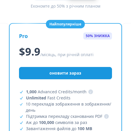
Економте до 50% з річним планом
Найпопулярніше
Pro
50% ЗНИЖКА
$9.9
/місяць, при річній оплаті
оновити зараз
1,000
Advanced Credits/month
i
Unlimited
Fast Credits
10 перекладів зображення в зображення/
день
Підтримка перекладу сканованих PDF
i
Аж до
100,000
символів за раз
Завантаження файлів до
100 MB