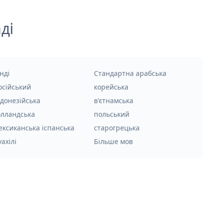
ді
нді
Стандартна арабська
осійський
корейська
ндонезійська
в'єтнамська
олландська
польський
ексиканська іспанська
старогрецька
уахілі
Більше мов