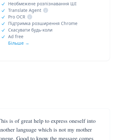
Необмежене розпізнавання ШІ
Translate Agent
i
Pro OCR
i
Підтримка розширення Chrome
Скасувати будь-коли
Ad free
Більше →
his is of great help to express oneself into
another language which is not my mother
tongue. Good to know the message comes