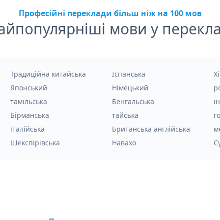
Професійні переклади більш ніж на 100 мов
айпопулярніші мови у перекла
Традиційна китайська
Іспанська
Хі
Японський
Німецький
р
тамільська
Бенгальська
і
Бірманська
тайська
г
італійська
Британська англійська
м
Шекспірівська
Навахо
С