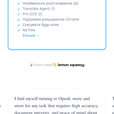
Необмежене розпізнавання ШІ
Translate Agent
i
Pro OCR
i
Підтримка розширення Chrome
Скасувати будь-коли
Ad free
Більше →
Оплата через
I find myself turning to OpenL more and
T
y
more for any task that requires high accuracy,
document integrity, and peace of mind about