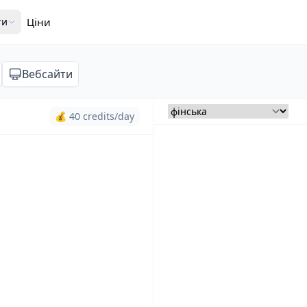
ти
Ціни
Вебсайти
💰 40 credits/day