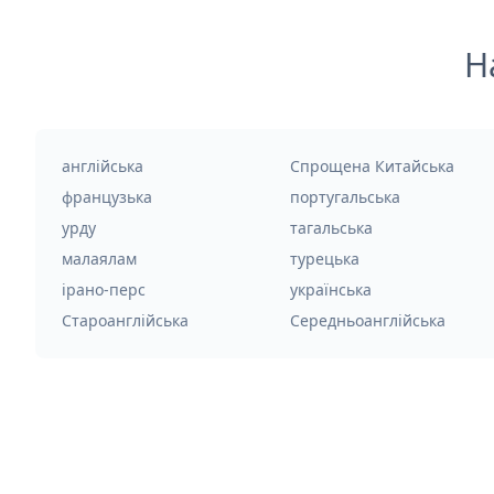
Н
англійська
Спрощена Китайська
французька
португальська
урду
тагальська
малаялам
турецька
ірано-перс
українська
Староанглійська
Середньоанглійська