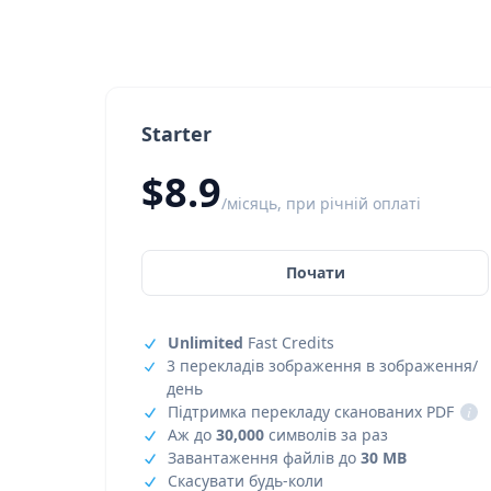
Starter
$8.9
/місяць, при річній оплаті
Почати
Unlimited
Fast Credits
3 перекладів зображення в зображення/
день
Підтримка перекладу сканованих PDF
i
Аж до
30,000
символів за раз
Завантаження файлів до
30 MB
Скасувати будь-коли