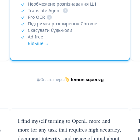
Необмежене розпізнавання ШІ
Translate Agent
i
Pro OCR
i
Підтримка розширення Chrome
Скасувати будь-коли
Ad free
Більше →
Оплата через
I find myself turning to OpenL more and
T
y
more for any task that requires high accuracy,
document integrity, and peace of mind about