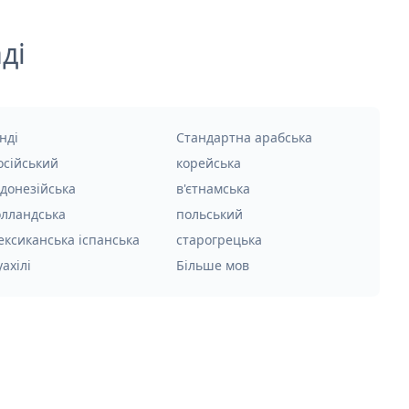
ді
нді
Стандартна арабська
осійський
корейська
ндонезійська
в'єтнамська
олландська
польський
ексиканська іспанська
старогрецька
уахілі
Більше мов