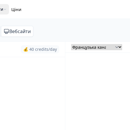
ти
Ціни
Вебсайти
💰 40 credits/day