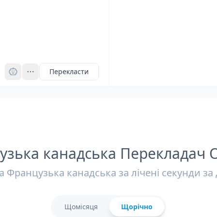
Pro
Перекласти
узька канадська Перекладач 
а Французька канадська за лічені секунди з
Щомісяця
Щорічно