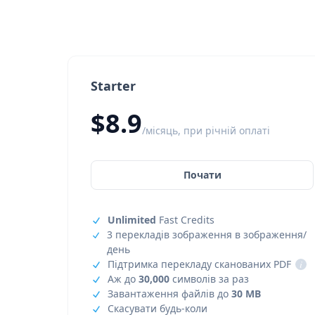
Starter
$8.9
/місяць, при річній оплаті
Почати
Unlimited
Fast Credits
3 перекладів зображення в зображення/
день
Підтримка перекладу сканованих PDF
i
Аж до
30,000
символів за раз
Завантаження файлів до
30 MB
Скасувати будь-коли