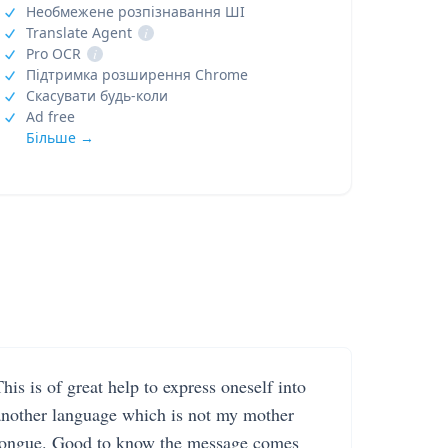
Необмежене розпізнавання ШІ
Translate Agent
i
Pro OCR
i
Підтримка розширення Chrome
Скасувати будь-коли
Ad free
Більше →
his is of great help to express oneself into
another language which is not my mother
tongue. Good to know the message comes