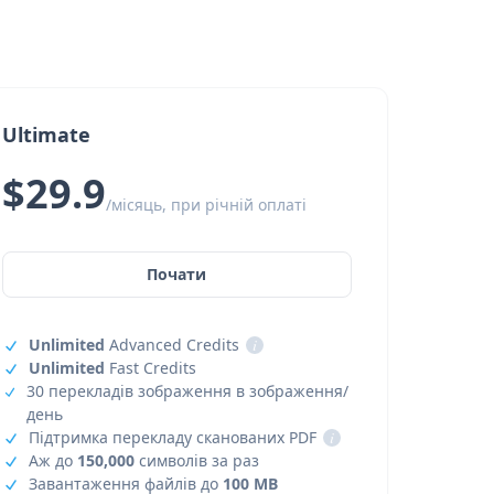
Ultimate
$29.9
/місяць, при річній оплаті
Почати
Unlimited
Advanced Credits
i
Unlimited
Fast Credits
30 перекладів зображення в зображення/
день
Підтримка перекладу сканованих PDF
i
Аж до
150,000
символів за раз
Завантаження файлів до
100 MB