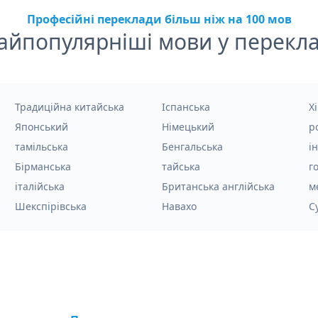
Професійні переклади більш ніж на 100 мов
айпопулярніші мови у перекла
Традиційна китайська
Іспанська
Хі
Японський
Німецький
р
тамільська
Бенгальська
і
Бірманська
тайська
г
італійська
Британська англійська
м
Шекспірівська
Навахо
С