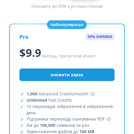
Економте до 50% з річним планом
Найпопулярніше
Pro
50% ЗНИЖКА
$9.9
/місяць, при річній оплаті
оновити зараз
1,000
Advanced Credits/month
i
Unlimited
Fast Credits
10 перекладів зображення в зображення/
день
Підтримка перекладу сканованих PDF
i
Аж до
100,000
символів за раз
Завантаження файлів до
100 MB