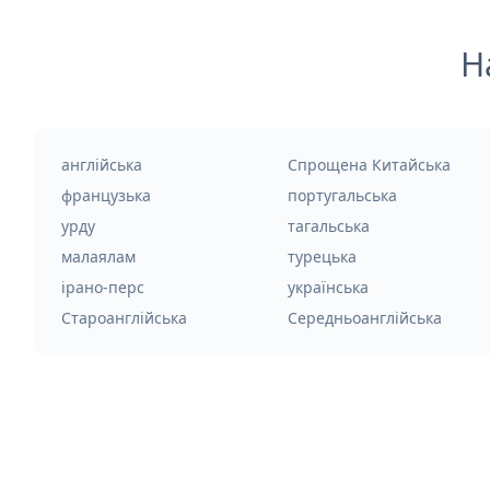
Н
англійська
Спрощена Китайська
французька
португальська
урду
тагальська
малаялам
турецька
ірано-перс
українська
Староанглійська
Середньоанглійська