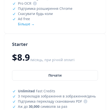
Pro OCR
i
Підтримка розширення Chrome
Скасувати будь-коли
Ad free
Більше →
Starter
$8.9
/місяць, при річній оплаті
Почати
Unlimited
Fast Credits
3 перекладів зображення в зображення/день
Підтримка перекладу сканованих PDF
i
Аж до
30,000
символів за раз