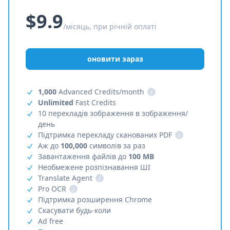
$9.9
/місяць, при річній оплаті
оновити зараз
1,000
Advanced Credits/month
i
Unlimited
Fast Credits
10 перекладів зображення в зображення/
день
Підтримка перекладу сканованих PDF
i
Аж до
100,000
символів за раз
Завантаження файлів до
100 MB
Необмежене розпізнавання ШІ
Translate Agent
i
Pro OCR
i
Підтримка розширення Chrome
Скасувати будь-коли
Ad free