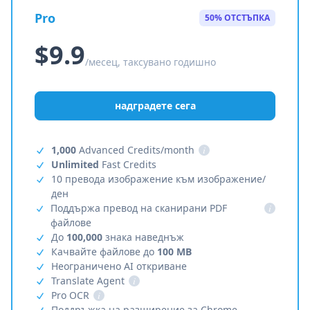
Pro
50% ОТСТЪПКА
$9.9
/месец, таксувано годишно
надградете сега
1,000
Advanced Credits/month
i
Unlimited
Fast Credits
10 превода изображение към изображение/
ден
Поддържа превод на сканирани PDF
i
файлове
До
100,000
знака наведнъж
Качвайте файлове до
100 MB
Неограничено AI откриване
Translate Agent
i
Pro OCR
i
Поддръжка на разширение за Chrome