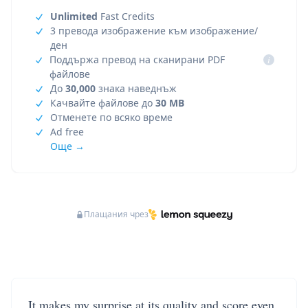
Unlimited
Fast Credits
3 превода изображение към изображение/
ден
Поддържа превод на сканирани PDF
i
файлове
До
30,000
знака наведнъж
Качвайте файлове до
30 MB
Отменете по всяко време
Ad free
Още →
Плащания чрез
It makes my surprise at its quality and score even