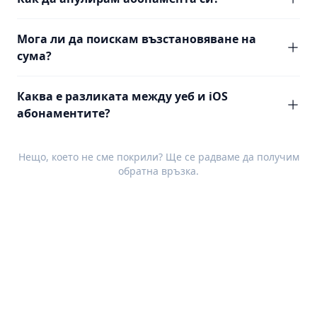
Мога ли да поискам възстановяване на
сума?
Каква е разликата между уеб и iOS
абонаментите?
Нещо, което не сме покрили? Ще се радваме да получим
обратна връзка
.