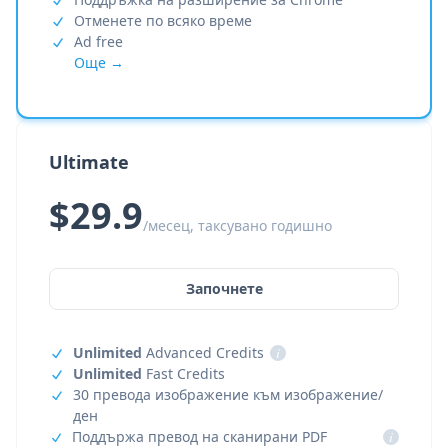
Отменете по всяко време
Ad free
Още →
Ultimate
$29.9
/месец, таксувано годишно
Започнете
Unlimited
Advanced Credits
i
Unlimited
Fast Credits
30 превода изображение към изображение/
ден
Поддържа превод на сканирани PDF
i