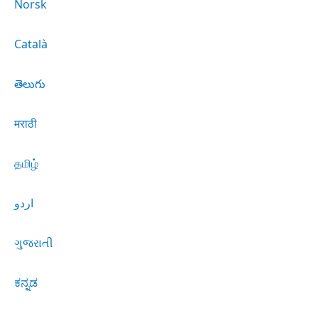
Norsk
Català
తెలుగు
मराठी
தமிழ்
اردو
ગુજરાતી
ಕನ್ನಡ