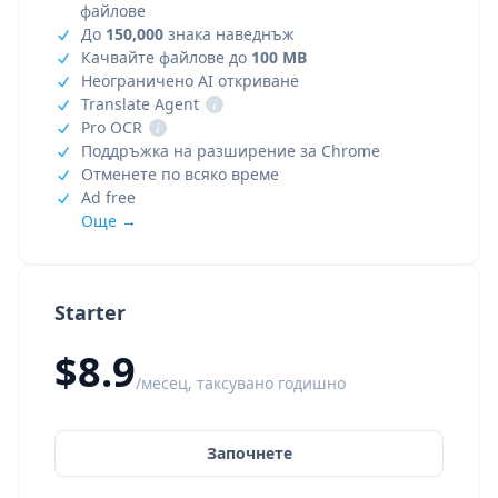
файлове
До
150,000
знака наведнъж
Качвайте файлове до
100 MB
Неограничено AI откриване
Translate Agent
i
Pro OCR
i
Поддръжка на разширение за Chrome
Отменете по всяко време
Ad free
Още →
Starter
$8.9
/месец, таксувано годишно
Започнете