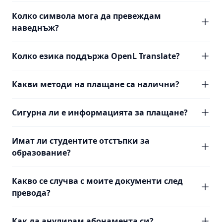
Колко символа мога да превеждам
наведнъж?
Колко езика поддържа OpenL Translate?
Какви методи на плащане са налични?
Сигурна ли е информацията за плащане?
Имат ли студентите отстъпки за
образование?
Какво се случва с моите документи след
превода?
Как да анулирам абонамента си?