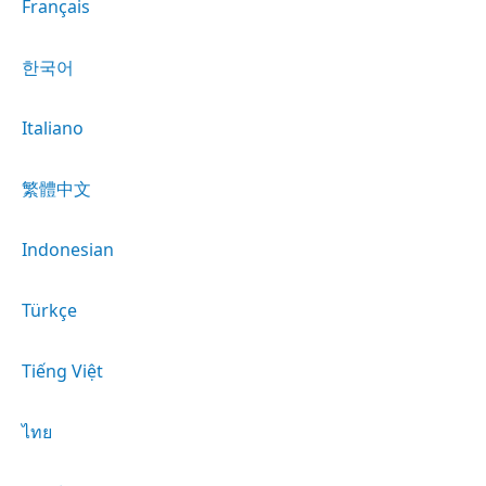
Français
한국어
Italiano
繁體中文
Indonesian
Türkçe
Tiếng Việt
ไทย