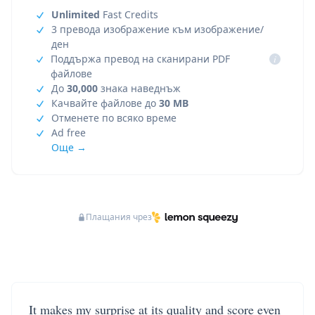
Unlimited
Fast Credits
3 превода изображение към изображение/
ден
Поддържа превод на сканирани PDF
i
файлове
До
30,000
знака наведнъж
Качвайте файлове до
30 MB
Отменете по всяко време
Ad free
Още →
Плащания чрез
It makes my surprise at its quality and score even