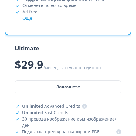
Отменете по всяко време
Ad free
Още →
Ultimate
$29.9
/месец, таксувано годишно
Започнете
Unlimited
Advanced Credits
i
Unlimited
Fast Credits
30 превода изображение към изображение/
ден
Поддържа превод на сканирани PDF
i