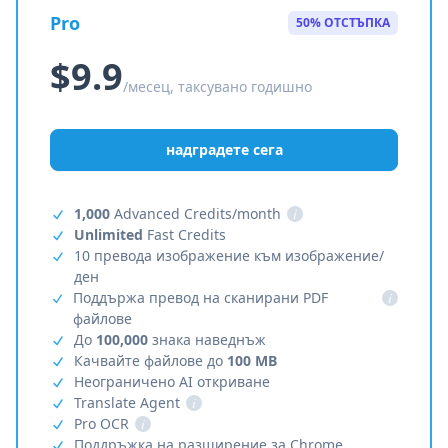
Pro
50% ОТСТЪПКА
$9.9
/месец, таксувано годишно
надградете сега
1,000
Advanced Credits/month
i
Unlimited
Fast Credits
10 превода изображение към изображение/
ден
Поддържа превод на сканирани PDF
i
файлове
До
100,000
знака наведнъж
Качвайте файлове до
100 MB
Неограничено AI откриване
Translate Agent
i
Pro OCR
i
Поддръжка на разширение за Chrome