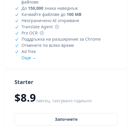
файлове
До
150,000
знака наведнъж
Качвайте файлове до
100 MB
Неограничено AI откриване
Translate Agent
i
Pro OCR
i
Поддръжка на разширение за Chrome
Отменете по всяко време
Ad free
Още →
Starter
$8.9
/месец, таксувано годишно
Започнете