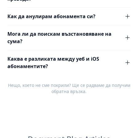
Как да анулирам абонамента си?
Мога ли да поискам възстановяване на
сума?
Каква е разликата между уеб и iOS
абонаментите?
Нещо, което не сме покрили? Ще се радваме да получим
обратна връзка
.