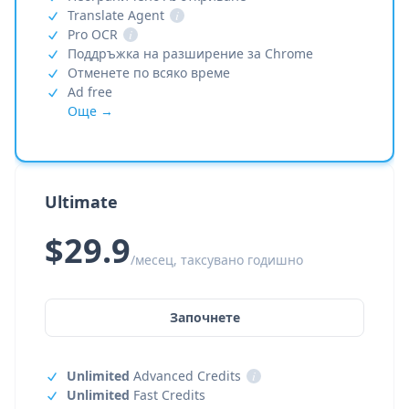
Translate Agent
i
Pro OCR
i
Поддръжка на разширение за Chrome
Отменете по всяко време
Ad free
Още →
Ultimate
$29.9
/месец, таксувано годишно
Започнете
Unlimited
Advanced Credits
i
Unlimited
Fast Credits