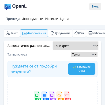
Вход
Преведи
Инструменти
Изтегли
Цени
Текст
Изображения
Документи
Реч
Уебсайт
Автоматично разпознаване
Тип на изхода
Нуждаете се от по-добри
✨ Опитайте
Сега
резултати?