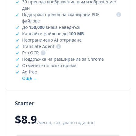
30 превода изображение към изображение/
ден
Поддържа превод на сканирани PDF
i
файлове
До
150,000
знака наведнъж
Качвайте файлове до
100 MB
Неограничено AI откриване
Translate Agent
i
Pro OCR
i
Поддръжка на разширение за Chrome
Отменете по всяко време
Ad free
Още →
Starter
$8.9
/месец, таксувано годишно