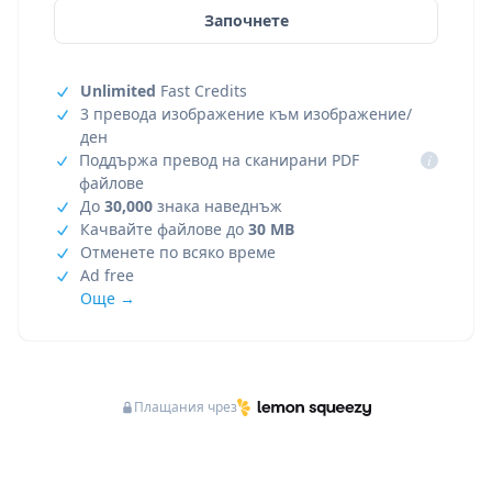
Започнете
Unlimited
Fast Credits
3 превода изображение към изображение/
ден
Поддържа превод на сканирани PDF
i
файлове
До
30,000
знака наведнъж
Качвайте файлове до
30 MB
Отменете по всяко време
Ad free
Още →
Плащания чрез