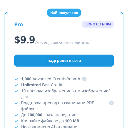
Най-популярно
Pro
50% ОТСТЪПКА
$9.9
/месец, таксувано годишно
надградете сега
1,000
Advanced Credits/month
i
Unlimited
Fast Credits
10 превода изображение към изображение/
ден
Поддържа превод на сканирани PDF
i
файлове
До
100,000
знака наведнъж
Качвайте файлове до
100 MB
Неограничено AI откриване