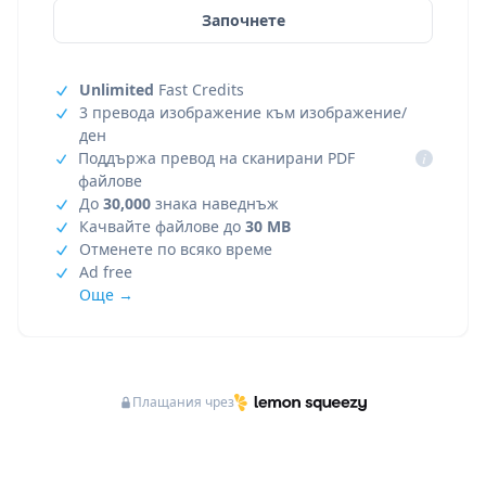
Започнете
Unlimited
Fast Credits
3 превода изображение към изображение/
ден
Поддържа превод на сканирани PDF
i
файлове
До
30,000
знака наведнъж
Качвайте файлове до
30 MB
Отменете по всяко време
Ad free
Още →
Плащания чрез