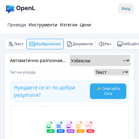
Вход
Преведи
Инструменти
Изтегли
Цени
Текст
Изображения
Документи
Реч
Уебсайт
Автоматично разпознаване
Тип на изхода
Нуждаете се от по-добри
✨ Опитайте
Сега
резултати?