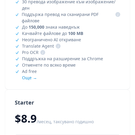
30 превода изображение към изображение/
ден
Поддържа превод на сканирани PDF
i
файлове
До
150,000
знака наведнъж
Качвайте файлове до
100 MB
Неограничено AI откриване
Translate Agent
i
Pro OCR
i
Поддръжка на разширение за Chrome
Отменете по всяко време
Ad free
Още →
Starter
$8.9
/месец, таксувано годишно