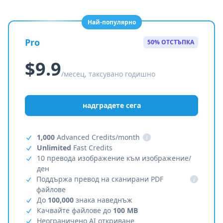
Най-популярно
Pro
50% ОТСТЪПКА
$9.9
/месец, таксувано годишно
надградете сега
1,000
Advanced Credits/month
i
Unlimited
Fast Credits
10 превода изображение към изображение/
ден
Поддържа превод на сканирани PDF
i
файлове
До
100,000
знака наведнъж
Качвайте файлове до
100 MB
Неограничено AI откриване