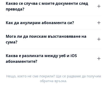
Какво се случва с моите документи след
превода?
Как да анулирам абонамента си?
Мога ли да поискам възстановяване на
сума?
Каква е разликата между уеб и iOS
абонаментите?
Нещо, което не сме покрили? Ще се радваме да получим
обратна връзка
.