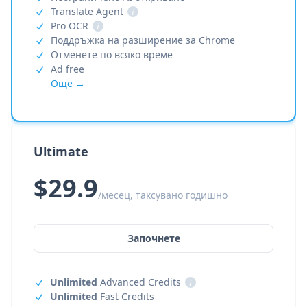
Translate Agent
i
Pro OCR
i
Поддръжка на разширение за Chrome
Отменете по всяко време
Ad free
Още →
Ultimate
$29.9
/месец, таксувано годишно
Започнете
Unlimited
Advanced Credits
i
Unlimited
Fast Credits