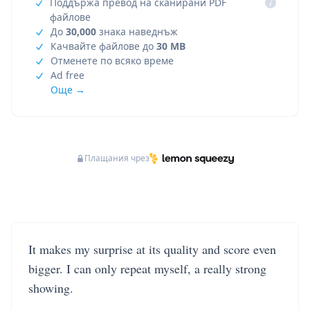
Поддържа превод на сканирани PDF
i
файлове
До
30,000
знака наведнъж
Качвайте файлове до
30 MB
Отменете по всяко време
Ad free
Още →
Плащания чрез
It makes my surprise at its quality and score even
bigger. I can only repeat myself, a really strong
showing.