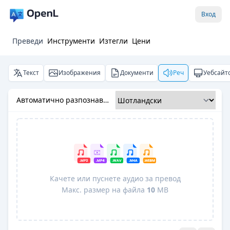
Вход
Преведи
Инструменти
Изтегли
Цени
Текст
Изображения
Документи
Реч
Уебсайт
Автоматично разпознаване
Качете или пуснете аудио за превод
Макс. размер на файла
10
MB
Pro