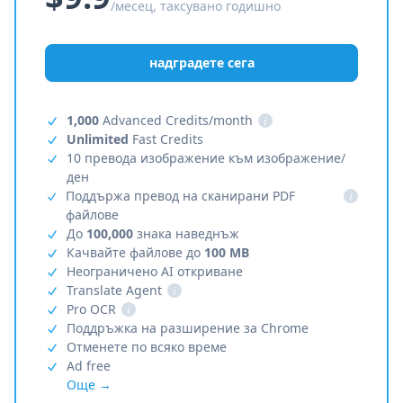
/месец, таксувано годишно
надградете сега
1,000
Advanced Credits/month
i
Unlimited
Fast Credits
10 превода изображение към изображение/
ден
Поддържа превод на сканирани PDF
i
файлове
До
100,000
знака наведнъж
Качвайте файлове до
100 MB
Неограничено AI откриване
Translate Agent
i
Pro OCR
i
Поддръжка на разширение за Chrome
Отменете по всяко време
Ad free
Още →