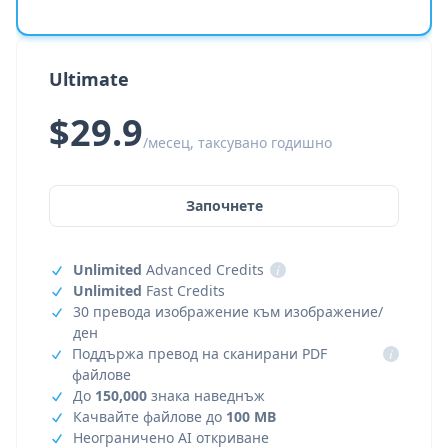
Ultimate
$29.9
/месец, таксувано годишно
Започнете
Unlimited
Advanced Credits
i
Unlimited
Fast Credits
30 превода изображение към изображение/
ден
Поддържа превод на сканирани PDF
i
файлове
До
150,000
знака наведнъж
Качвайте файлове до
100 MB
Неограничено AI откриване