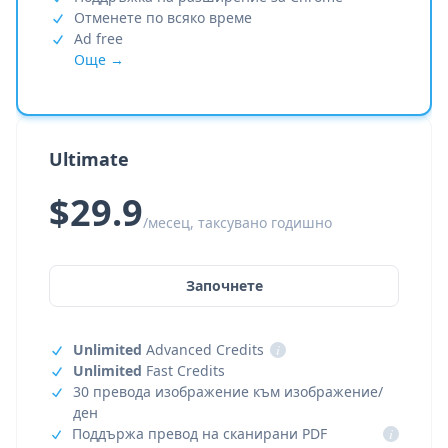
Отменете по всяко време
Ad free
Още →
Ultimate
$29.9
/месец, таксувано годишно
Започнете
Unlimited
Advanced Credits
i
Unlimited
Fast Credits
30 превода изображение към изображение/
ден
Поддържа превод на сканирани PDF
i