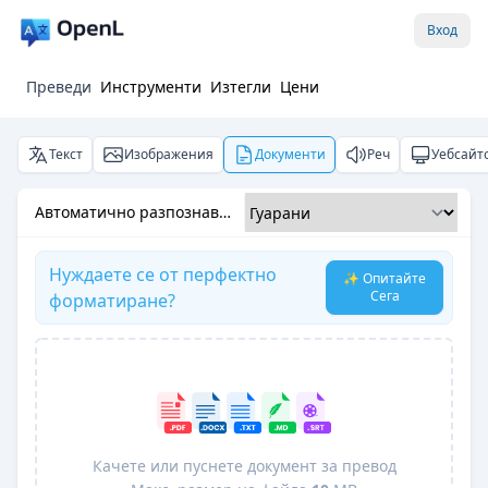
Вход
Преведи
Инструменти
Изтегли
Цени
Текст
Изображения
Документи
Реч
Уебсайт
Автоматично разпознаване
Нуждаете се от перфектно
✨ Опитайте
Сега
форматиране?
Качете или пуснете документ за превод