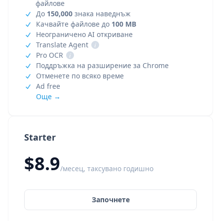
файлове
До
150,000
знака наведнъж
Качвайте файлове до
100 MB
Неограничено AI откриване
Translate Agent
i
Pro OCR
i
Поддръжка на разширение за Chrome
Отменете по всяко време
Ad free
Още →
Starter
$8.9
/месец, таксувано годишно
Започнете