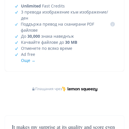
Unlimited
Fast Credits
3 превода изображение към изображение/
ден
Поддържа превод на сканирани PDF
i
файлове
До
30,000
знака наведнъж
Качвайте файлове до
30 MB
Отменете по всяко време
Ad free
Още →
Плащания чрез
It makes my surprise at its quality and score even