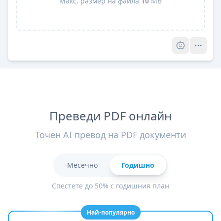
Макс. размер на файла
10
MB
Pro
Преведи PDF онлайн
Точен AI превод на PDF документи
Месечно
Годишно
Спестете до 50% с годишния план
Най-популярно