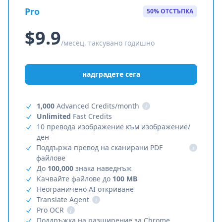
Pro
50% ОТСТЪПКА
$9.9
/месец, таксувано годишно
надградете сега
1,000
Advanced Credits/month
i
Unlimited
Fast Credits
10 превода изображение към изображение/
ден
Поддържа превод на сканирани PDF
i
файлове
До
100,000
знака наведнъж
Качвайте файлове до
100 MB
Неограничено AI откриване
Translate Agent
i
Pro OCR
i
Поддръжка на разширение за Chrome