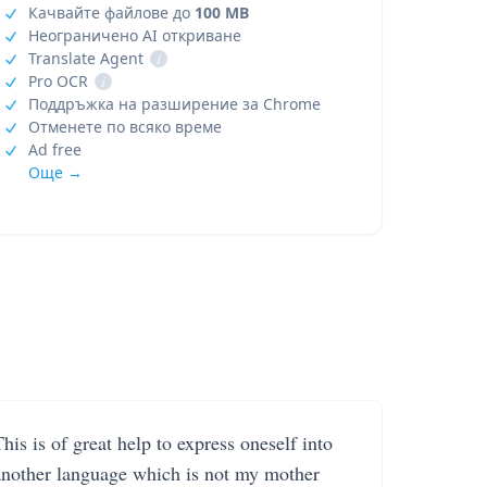
Качвайте файлове до
100 MB
Неограничено AI откриване
Translate Agent
i
Pro OCR
i
Поддръжка на разширение за Chrome
Отменете по всяко време
Ad free
Още →
his is of great help to express oneself into
another language which is not my mother