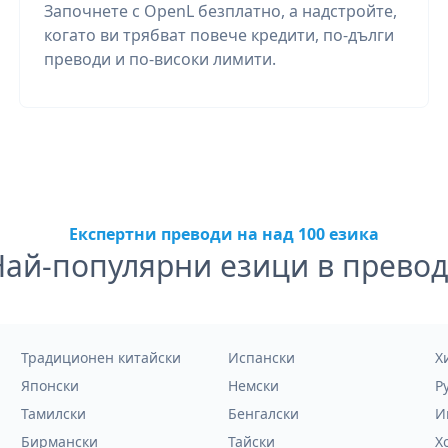
Започнете с OpenL безплатно, а надстройте,
когато ви трябват повече кредити, по-дълги
преводи и по-високи лимити.
Експертни преводи на над 100 езика
Най-популярни езици в превод
Традиционен китайски
Испански
Х
Японски
Немски
Р
Тамилски
Бенгалски
И
Бирмански
Тайски
Х