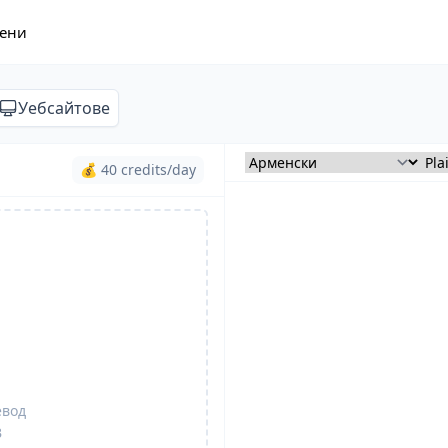
ени
Уебсайтове
💰 40 credits/day
евод
B