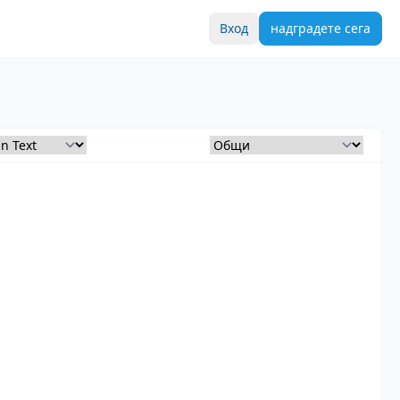
Вход
надградете сега