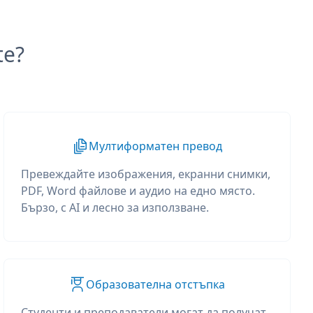
te?
Мултиформатен превод
Превеждайте изображения, екранни снимки,
PDF, Word файлове и аудио на едно място.
Бързо, с AI и лесно за използване.
Образователна отстъпка
Студенти и преподаватели могат да получат