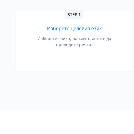
STEP 1
Изберете целевия език
Изберете езика, на който искате да
преведете речта.