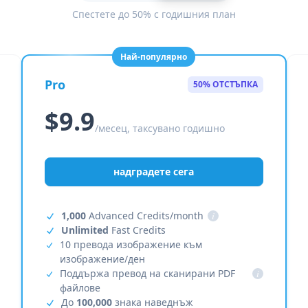
Спестете до 50% с годишния план
Най-популярно
Pro
50% ОТСТЪПКА
$9.9
/месец, таксувано годишно
надградете сега
1,000
Advanced Credits/month
i
Unlimited
Fast Credits
10 превода изображение към
изображение/ден
Поддържа превод на сканирани PDF
i
файлове
До
100,000
знака наведнъж