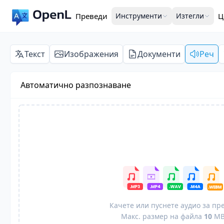
Преведи
Инструменти
Изтегли
Ц
Текст
Изображения
Документи
Реч
Автоматично разпознаване
Качете или пуснете аудио за пр
Макс. размер на файла
10
M