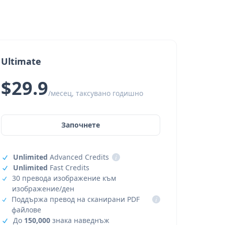
Ultimate
$29.9
/месец, таксувано годишно
Започнете
Unlimited
Advanced Credits
i
Unlimited
Fast Credits
30 превода изображение към
изображение/ден
Поддържа превод на сканирани PDF
i
файлове
До
150,000
знака наведнъж