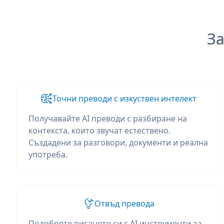
За
Точни преводи с изкуствен интелект
Получавайте AI преводи с разбиране на
контекста, които звучат естествено.
Създадени за разговори, документи и реална
употреба.
Отвъд превода
Подобрете писането си с AI инструменти за