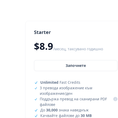
Starter
$8.9
/месец, таксувано годишно
Започнете
Unlimited
Fast Credits
3 превода изображение към
изображение/ден
Поддържа превод на сканирани PDF
i
файлове
До
30,000
знака наведнъж
Качвайте файлове до
30 MB