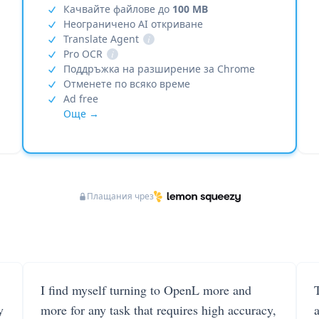
Качвайте файлове до
100 MB
Неограничено AI откриване
Translate Agent
i
Pro OCR
i
Поддръжка на разширение за Chrome
Отменете по всяко време
Ad free
Още →
Плащания чрез
I find myself turning to OpenL more and
T
y
more for any task that requires high accuracy,