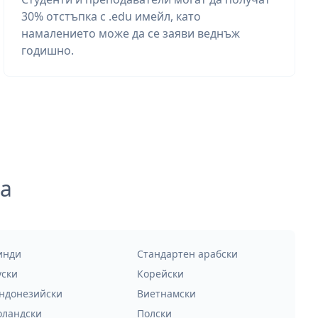
30% отстъпка с .edu имейл, като
намалението може да се заяви веднъж
годишно.
а
инди
Стандартен арабски
уски
Корейски
ндонезийски
Виетнамски
оландски
Полски