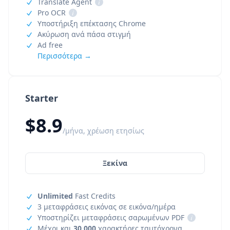
Translate Agent
i
Pro OCR
i
Υποστήριξη επέκτασης Chrome
Ακύρωση ανά πάσα στιγμή
Ad free
Περισσότερα →
Starter
$8.9
/μήνα, χρέωση ετησίως
Ξεκίνα
Unlimited
Fast Credits
3 μεταφράσεις εικόνας σε εικόνα/ημέρα
Υποστηρίζει μεταφράσεις σαρωμένων PDF
i
Μέχρι και
30,000
χαρακτήρες ταυτόχρονα