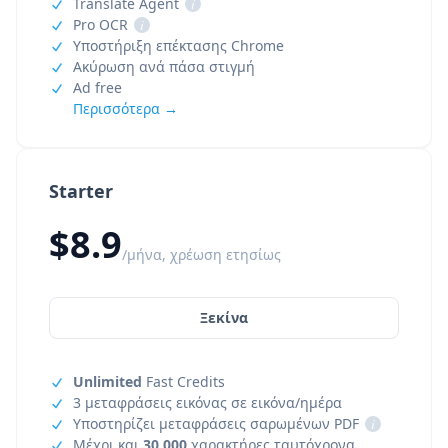
Translate Agent
i
Pro OCR
i
Υποστήριξη επέκτασης Chrome
Ακύρωση ανά πάσα στιγμή
Ad free
Περισσότερα →
Starter
$8.9
/μήνα, χρέωση ετησίως
Ξεκίνα
Unlimited
Fast Credits
3 μεταφράσεις εικόνας σε εικόνα/ημέρα
Υποστηρίζει μεταφράσεις σαρωμένων PDF
i
Μέχρι και
30,000
χαρακτήρες ταυτόχρονα