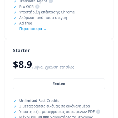
Translate Agent
i
Pro OCR
i
Υποστήριξη επέκτασης Chrome
Ακύρωση ανά πάσα στιγμή
Ad free
Περισσότερα →
Starter
$8.9
/μήνα, χρέωση ετησίως
Ξεκίνα
Unlimited
Fast Credits
3 μεταφράσεις εικόνας σε εικόνα/ημέρα
Υποστηρίζει μεταφράσεις σαρωμένων PDF
i
Μέχρι και
30,000
χαρακτήρες ταυτόχρονα