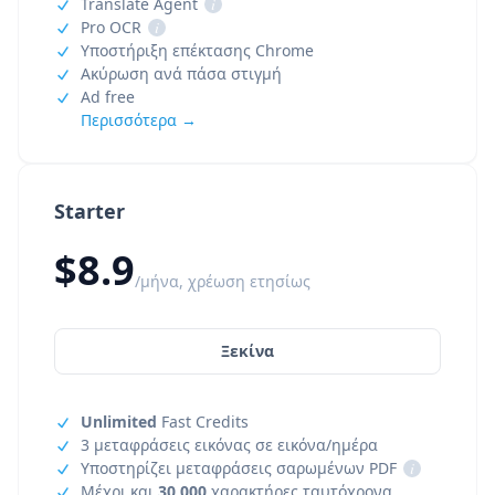
Translate Agent
i
Pro OCR
i
Υποστήριξη επέκτασης Chrome
Ακύρωση ανά πάσα στιγμή
Ad free
Περισσότερα →
Starter
$8.9
/μήνα, χρέωση ετησίως
Ξεκίνα
Unlimited
Fast Credits
3 μεταφράσεις εικόνας σε εικόνα/ημέρα
Υποστηρίζει μεταφράσεις σαρωμένων PDF
i
Μέχρι και
30,000
χαρακτήρες ταυτόχρονα