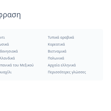
άφραση
ντι
Τυπικά αραβικά
ωσικά
Κορεατικά
νδονησιακά
Βιετναμικά
λλανδικά
Πολωνικά
σπανικά του Μεξικού
Αρχαία ελληνικά
ουαχίλι
Περισσότερες γλώσσες