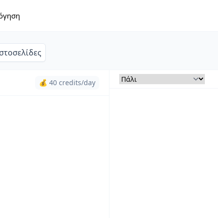
όγηση
Ιστοσελίδες
💰 40 credits/day