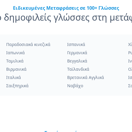
Ειδικευμένες Μεταφράσεις σε 100+ Γλώσσες
ο δημοφιλείς γλώσσες στη μετ
Παραδοσιακά κινεζικά
Ισπανικά
Χί
Ιαπωνικά
Γερμανικά
Ρ
Ταμιλικά
Βεγγαλικά
Ι
Βιρμανικά
Ταϊλανδικά
Ο
Ιταλικά
Βρετανικά Αγγλικά
Ι
Σαιξπηρικά
Ναβάχο
Σ