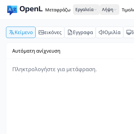
Μεταφράζω
Εργαλεία
Λήψη
Τιμολ
Κείμενο
εικόνες
Εγγραφα
Ομιλία
Αυτόματη ανίχνευση