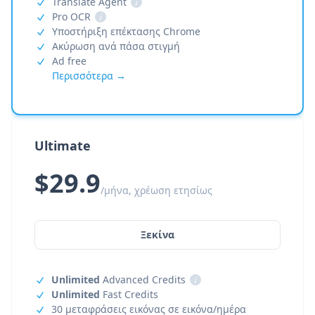
Translate Agent
i
Pro OCR
i
Υποστήριξη επέκτασης Chrome
Ακύρωση ανά πάσα στιγμή
Ad free
Περισσότερα →
Ultimate
$29.9
/μήνα, χρέωση ετησίως
Ξεκίνα
Unlimited
Advanced Credits
i
Unlimited
Fast Credits
30 μεταφράσεις εικόνας σε εικόνα/ημέρα