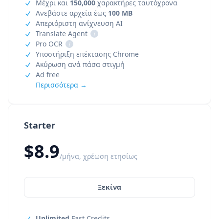
Μέχρι και
150,000
χαρακτήρες ταυτόχρονα
Ανεβάστε αρχεία έως
100 MB
Απεριόριστη ανίχνευση AI
Translate Agent
i
Pro OCR
i
Υποστήριξη επέκτασης Chrome
Ακύρωση ανά πάσα στιγμή
Ad free
Περισσότερα →
Starter
$8.9
/μήνα, χρέωση ετησίως
Ξεκίνα
Unlimited
Fast Credits