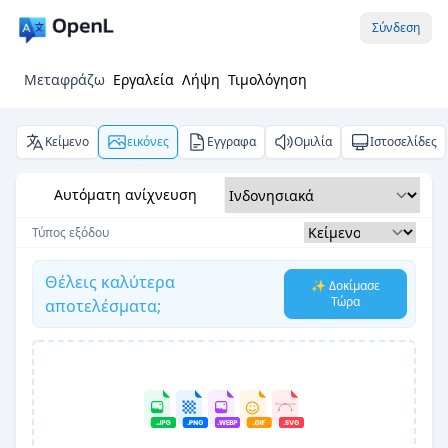
Σύνδεση
Μεταφράζω
Εργαλεία
Λήψη
Τιμολόγηση
Κείμενο
εικόνες
Εγγραφα
Ομιλία
Ιστοσελίδες
Αυτόματη ανίχνευση
Τύπος εξόδου
Θέλεις καλύτερα
✨ Δοκίμασε
Τώρα
αποτελέσματα;