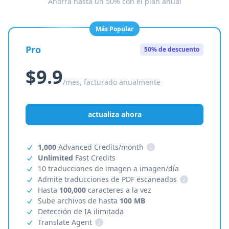
Ahorra hasta un 50% con el plan anual
Más Popular
Pro
50% de descuento
$9.9
/mes, facturado anualmente
actualiza ahora
1,000
Advanced Credits/month
i
Unlimited
Fast Credits
10 traducciones de imagen a imagen/día
Admite traducciones de PDF escaneados
i
Hasta
100,000
caracteres a la vez
Sube archivos de hasta
100 MB
Detección de IA ilimitada
Translate Agent
i