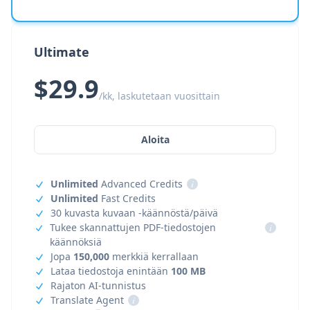
Ultimate
$29.9
/kk, laskutetaan vuosittain
Aloita
Unlimited
Advanced Credits
i
Unlimited
Fast Credits
30 kuvasta kuvaan -käännöstä/päivä
Tukee skannattujen PDF-tiedostojen
i
käännöksiä
Jopa
150,000
merkkiä kerrallaan
Lataa tiedostoja enintään
100 MB
Rajaton AI-tunnistus
Translate Agent
i