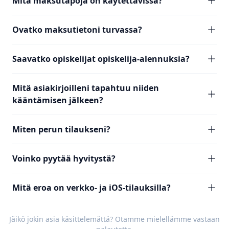
Mitä maksutapoja on käytettävissä?
Ovatko maksutietoni turvassa?
Saavatko opiskelijat opiskelija-alennuksia?
Mitä asiakirjoilleni tapahtuu niiden
kääntämisen jälkeen?
Miten perun tilaukseni?
Voinko pyytää hyvitystä?
Mitä eroa on verkko- ja iOS-tilauksilla?
Jäikö jokin asia käsittelemättä? Otamme mielellämme vastaan