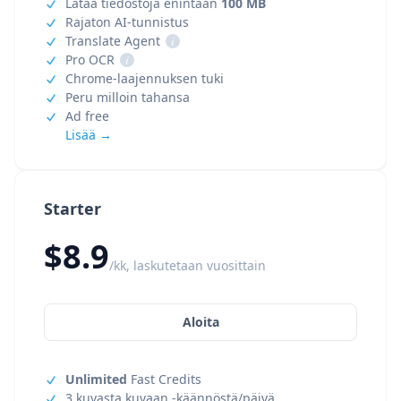
Lataa tiedostoja enintään
100 MB
Rajaton AI-tunnistus
Translate Agent
i
Pro OCR
i
Chrome-laajennuksen tuki
Peru milloin tahansa
Ad free
Lisää →
Starter
$8.9
/kk, laskutetaan vuosittain
Aloita
Unlimited
Fast Credits
3 kuvasta kuvaan -käännöstä/päivä