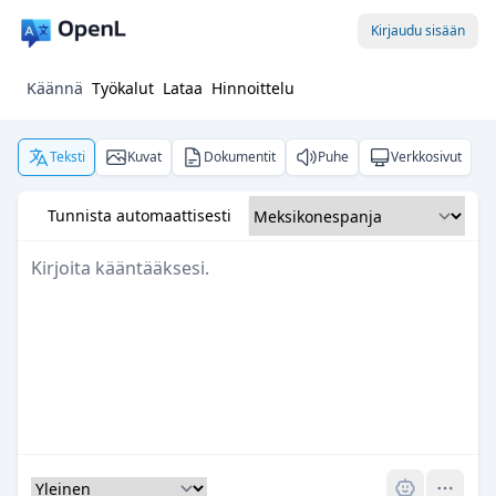
Kirjaudu sisään
Käännä
Työkalut
Lataa
Hinnoittelu
Teksti
Kuvat
Dokumentit
Puhe
Verkkosivut
Tunnista automaattisesti
Pro