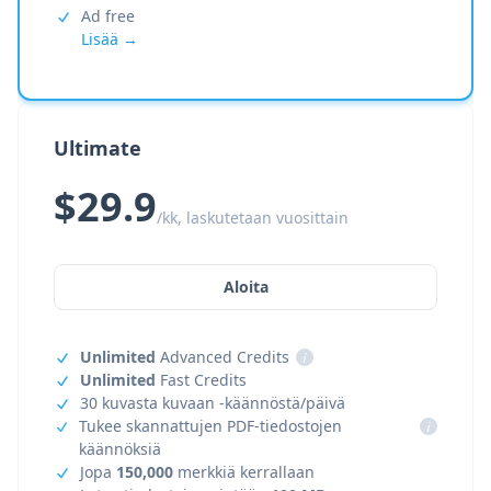
Ad free
Lisää →
Ultimate
$29.9
/kk, laskutetaan vuosittain
Aloita
Unlimited
Advanced Credits
i
Unlimited
Fast Credits
30 kuvasta kuvaan -käännöstä/päivä
Tukee skannattujen PDF-tiedostojen
i
käännöksiä
Jopa
150,000
merkkiä kerrallaan