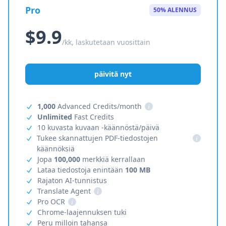
Pro
50% ALENNUS
$9.9
/kk, laskutetaan vuosittain
päivitä nyt
1,000
Advanced Credits/month
i
Unlimited
Fast Credits
10 kuvasta kuvaan -käännöstä/päivä
Tukee skannattujen PDF-tiedostojen
i
käännöksiä
Jopa
100,000
merkkiä kerrallaan
Lataa tiedostoja enintään
100 MB
Rajaton AI-tunnistus
Translate Agent
i
Pro OCR
i
Chrome-laajennuksen tuki
Peru milloin tahansa