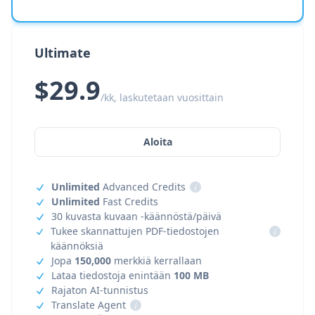
Ultimate
$29.9
/kk, laskutetaan vuosittain
Aloita
Unlimited
Advanced Credits
i
Unlimited
Fast Credits
30 kuvasta kuvaan -käännöstä/päivä
Tukee skannattujen PDF-tiedostojen
i
käännöksiä
Jopa
150,000
merkkiä kerrallaan
Lataa tiedostoja enintään
100 MB
Rajaton AI-tunnistus
Translate Agent
i