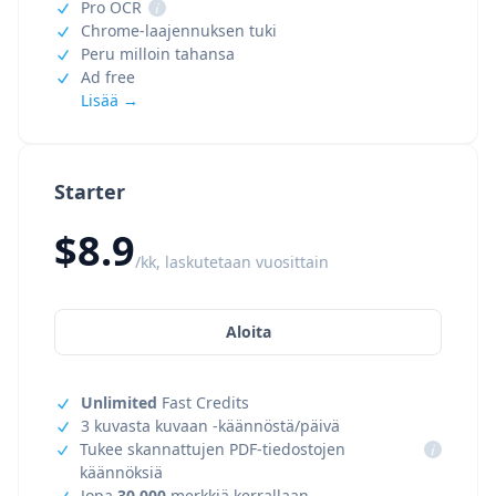
Pro OCR
i
Chrome-laajennuksen tuki
Peru milloin tahansa
Ad free
Lisää →
Starter
$8.9
/kk, laskutetaan vuosittain
Aloita
Unlimited
Fast Credits
3 kuvasta kuvaan -käännöstä/päivä
Tukee skannattujen PDF-tiedostojen
i
käännöksiä
Jopa
30,000
merkkiä kerrallaan