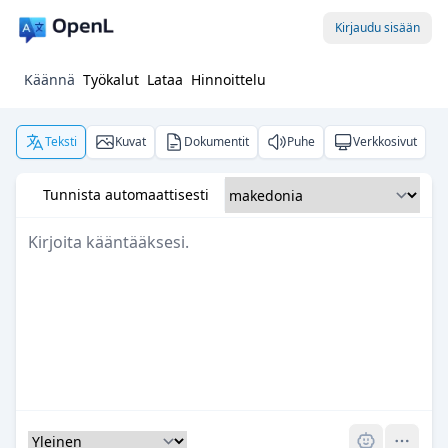
Kirjaudu sisään
Käännä
Työkalut
Lataa
Hinnoittelu
Teksti
Kuvat
Dokumentit
Puhe
Verkkosivut
Tunnista automaattisesti
Pro