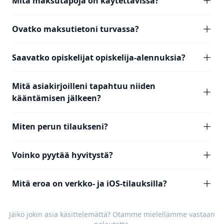
Mitä maksutapoja on käytettävissä?
Ovatko maksutietoni turvassa?
Saavatko opiskelijat opiskelija-alennuksia?
Mitä asiakirjoilleni tapahtuu niiden
kääntämisen jälkeen?
Miten perun tilaukseni?
Voinko pyytää hyvitystä?
Mitä eroa on verkko- ja iOS-tilauksilla?
Jäikö jokin asia käsittelemättä? Otamme mielellämme vastaan