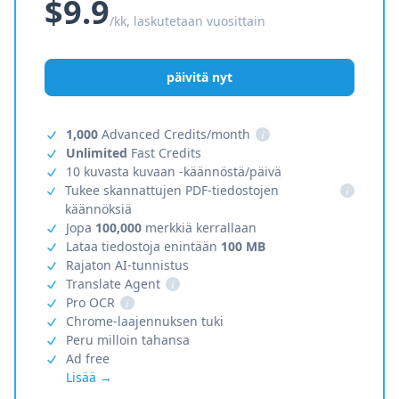
$9.9
/kk, laskutetaan vuosittain
päivitä nyt
1,000
Advanced Credits/month
i
Unlimited
Fast Credits
10 kuvasta kuvaan -käännöstä/päivä
Tukee skannattujen PDF-tiedostojen
i
käännöksiä
Jopa
100,000
merkkiä kerrallaan
Lataa tiedostoja enintään
100 MB
Rajaton AI-tunnistus
Translate Agent
i
Pro OCR
i
Chrome-laajennuksen tuki
Peru milloin tahansa
Ad free
Lisää →