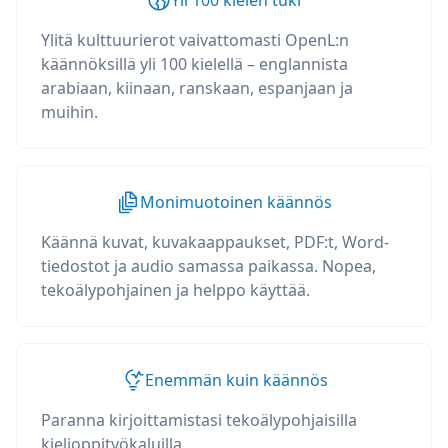
Yli 100 kielen tuki
Ylitä kulttuurierot vaivattomasti OpenL:n
käännöksillä yli 100 kielellä – englannista
arabiaan, kiinaan, ranskaan, espanjaan ja
muihin.
Monimuotoinen käännös
Käännä kuvat, kuvakaappaukset, PDF:t, Word-
tiedostot ja audio samassa paikassa. Nopea,
tekoälypohjainen ja helppo käyttää.
Enemmän kuin käännös
Paranna kirjoittamistasi tekoälypohjaisilla
kielioppityökaluilla,