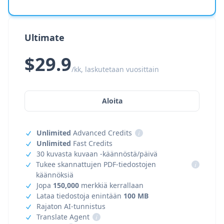
Ultimate
$29.9
/kk, laskutetaan vuosittain
Aloita
Unlimited
Advanced Credits
i
Unlimited
Fast Credits
30 kuvasta kuvaan -käännöstä/päivä
Tukee skannattujen PDF-tiedostojen
i
käännöksiä
Jopa
150,000
merkkiä kerrallaan
Lataa tiedostoja enintään
100 MB
Rajaton AI-tunnistus
Translate Agent
i