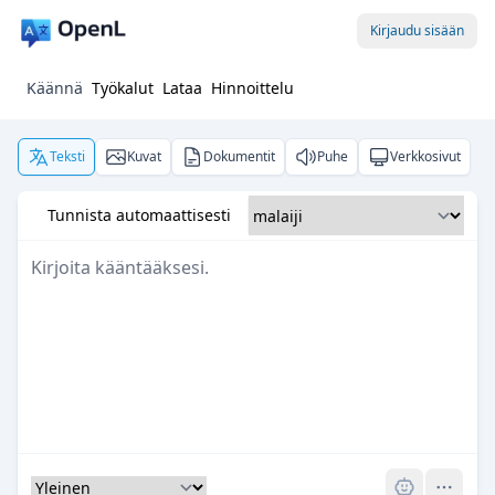
Kirjaudu sisään
Käännä
Työkalut
Lataa
Hinnoittelu
Teksti
Kuvat
Dokumentit
Puhe
Verkkosivut
Tunnista automaattisesti
Pro