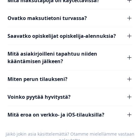
Mitä maksutapoja on käytettävissä?
Ovatko maksutietoni turvassa?
Saavatko opiskelijat opiskelija-alennuksia?
Mitä asiakirjoilleni tapahtuu niiden
kääntämisen jälkeen?
Miten perun tilaukseni?
Voinko pyytää hyvitystä?
Mitä eroa on verkko- ja iOS-tilauksilla?
Jäikö jokin asia käsittelemättä? Otamme mielellämme vastaan