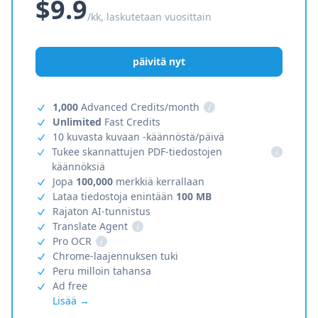
$9.9
/kk, laskutetaan vuosittain
päivitä nyt
1,000
Advanced Credits/month
i
Unlimited
Fast Credits
10 kuvasta kuvaan -käännöstä/päivä
Tukee skannattujen PDF-tiedostojen
i
käännöksiä
Jopa
100,000
merkkiä kerrallaan
Lataa tiedostoja enintään
100 MB
Rajaton AI-tunnistus
Translate Agent
i
Pro OCR
i
Chrome-laajennuksen tuki
Peru milloin tahansa
Ad free
Lisää →