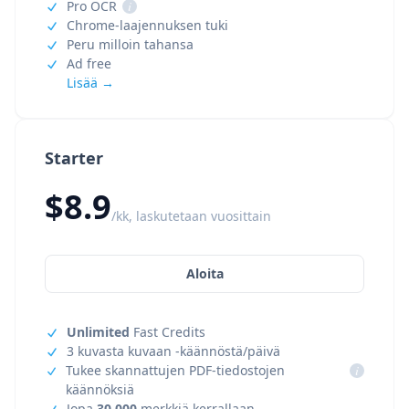
Pro OCR
i
Chrome-laajennuksen tuki
Peru milloin tahansa
Ad free
Lisää →
Starter
$8.9
/kk, laskutetaan vuosittain
Aloita
Unlimited
Fast Credits
3 kuvasta kuvaan -käännöstä/päivä
Tukee skannattujen PDF-tiedostojen
i
käännöksiä
Jopa
30,000
merkkiä kerrallaan