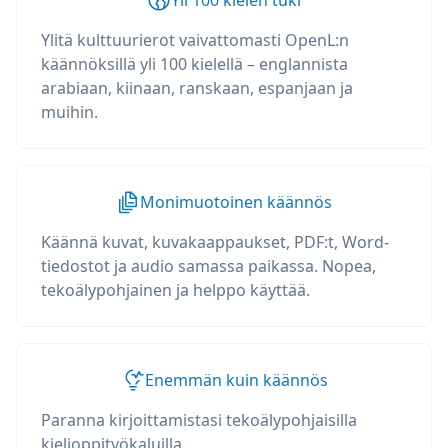
Yli 100 kielen tuki
Ylitä kulttuurierot vaivattomasti OpenL:n
käännöksillä yli 100 kielellä – englannista
arabiaan, kiinaan, ranskaan, espanjaan ja
muihin.
Monimuotoinen käännös
Käännä kuvat, kuvakaappaukset, PDF:t, Word-
tiedostot ja audio samassa paikassa. Nopea,
tekoälypohjainen ja helppo käyttää.
Enemmän kuin käännös
Paranna kirjoittamistasi tekoälypohjaisilla
kielioppityökaluilla,