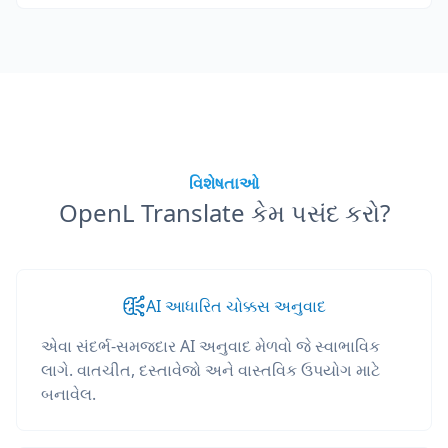
વિશેષતાઓ
OpenL Translate કેમ પસંદ કરો?
AI આધારિત ચોક્કસ અનુવાદ
એવા સંદર્ભ-સમજદાર AI અનુવાદ મેળવો જે સ્વાભાવિક
લાગે. વાતચીત, દસ્તાવેજો અને વાસ્તવિક ઉપયોગ માટે
બનાવેલ.