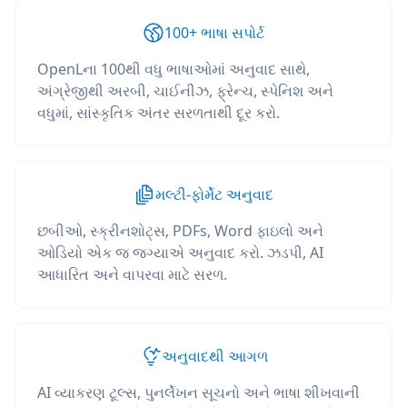
100+ ભાષા સપોર્ટ
OpenLના 100થી વધુ ભાષાઓમાં અનુવાદ સાથે,
અંગ્રેજીથી અરબી, ચાઈનીઝ, ફ્રેન્ચ, સ્પેનિશ અને
વધુમાં, સાંસ્કૃતિક અંતર સરળતાથી દૂર કરો.
મલ્ટી-ફોર્મેટ અનુવાદ
છબીઓ, સ્ક્રીનશોટ્સ, PDFs, Word ફાઇલો અને
ઓડિયો એક જ જગ્યાએ અનુવાદ કરો. ઝડપી, AI
આધારિત અને વાપરવા માટે સરળ.
અનુવાદથી આગળ
AI વ્યાકરણ ટૂલ્સ, પુનર્લેખન સૂચનો અને ભાષા શીખવાની