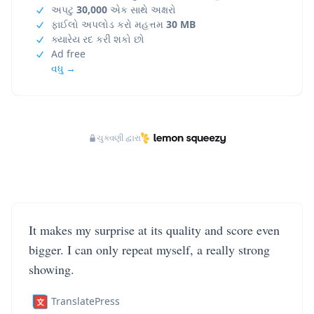
અપટુ
30,000
એક સાથે અક્ષરો
ફાઈલો અપલોડ કરો મહત્તમ
30 MB
ક્યારેય રદ કરી શકો છો
Ad free
વધુ →
ચુકવણી દ્વારા
It makes my surprise at its quality and score even
bigger. I can only repeat myself, a really strong
showing.
TranslatePress