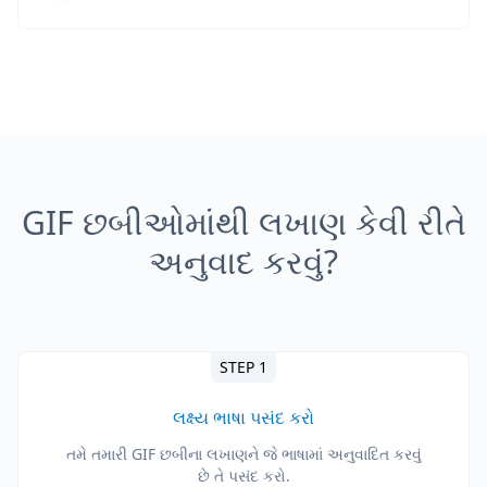
GIF છબીઓમાંથી લખાણ કેવી રીતે
અનુવાદ કરવું?
STEP 1
લક્ષ્ય ભાષા પસંદ કરો
તમે તમારી GIF છબીના લખાણને જે ભાષામાં અનુવાદિત કરવું
છે તે પસંદ કરો.