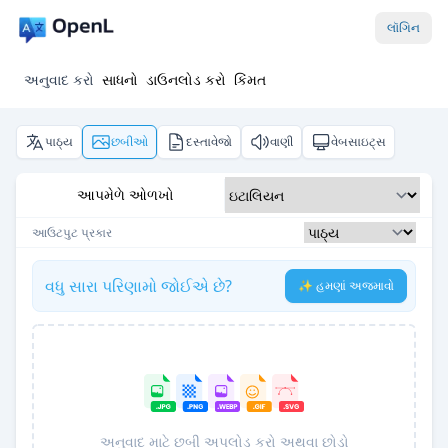
લૉગિન
અનુવાદ કરો
સાધનો
ડાઉનલોડ કરો
કિંમત
પાઠ્ય
છબીઓ
દસ્તાવેજો
વાણી
વેબસાઇટ્સ
આપમેળે ઓળખો
આઉટપુટ પ્રકાર
વધુ સારા પરિણામો જોઈએ છે?
✨ હમણાં અજમાવો
અનુવાદ માટે છબી અપલોડ કરો અથવા છોડો