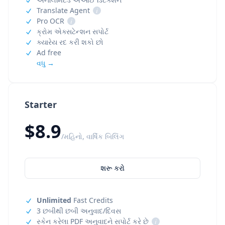
Translate Agent
i
Pro OCR
i
ક્રોમ એક્સટેન્શન સપોર્ટ
ક્યારેય રદ કરી શકો છો
Ad free
વધુ →
Starter
$8.9
/મહિનો, વાર્ષિક બિલિંગ
શરૂ કરો
Unlimited
Fast Credits
3 છબીથી છબી અનુવાદ/દિવસ
સ્કેન કરેલા PDF અનુવાદને સપોર્ટ કરે છે
i