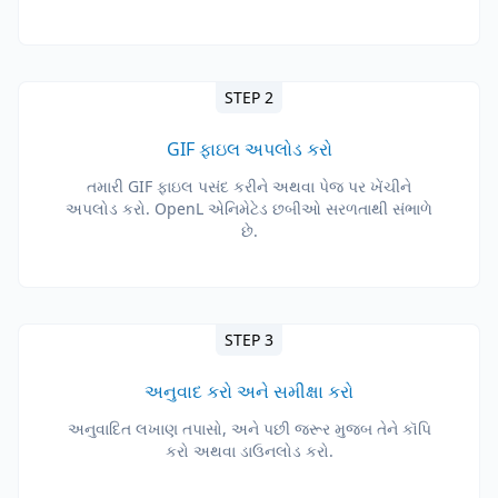
STEP 2
GIF ફાઇલ અપલોડ કરો
તમારી GIF ફાઇલ પસંદ કરીને અથવા પેજ પર ખેંચીને
અપલોડ કરો. OpenL એનિમેટેડ છબીઓ સરળતાથી સંભાળે
છે.
STEP 3
અનુવાદ કરો અને સમીક્ષા કરો
અનુવાદિત લખાણ તપાસો, અને પછી જરૂર મુજબ તેને કૉપિ
કરો અથવા ડાઉનલોડ કરો.