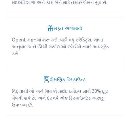
મદદથી શાળા અને કામ બંને માટે તમારું લેખન સુધારો.
મફત અજમાવો
OpenL મફતમાં શરૂ કરો, પછી વધુ ક્રેડિટ્સ, લાંબા
અનુવાદ અને ઊંચી મર્યાદાઓ જોઈએ ત્યારે અપગ્રેડ
કરો.
શૈક્ષણિક ડિસ્કાઉન્ટ
વિદ્યાર્થીઓ અને શિક્ષકો .edu ઇમેઇલ સાથે 30% છૂટ
મેળવી શકે છે, અને દર વર્ષે એક ડિસ્કાઉન્ટેડ અરજી
ઉપલબ્ધ છે.