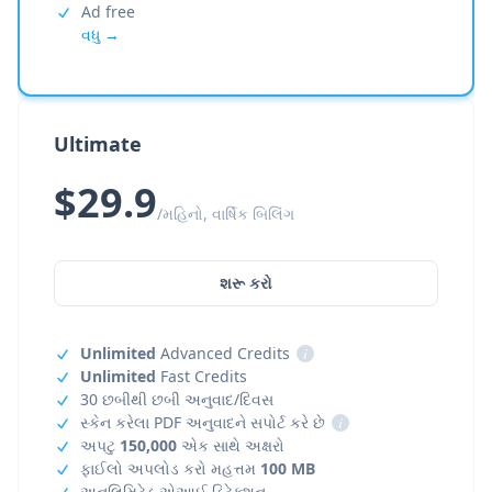
Ad free
વધુ →
Ultimate
$29.9
/મહિનો, વાર્ષિક બિલિંગ
શરૂ કરો
Unlimited
Advanced Credits
i
Unlimited
Fast Credits
30 છબીથી છબી અનુવાદ/દિવસ
સ્કેન કરેલા PDF અનુવાદને સપોર્ટ કરે છે
i
અપટુ
150,000
એક સાથે અક્ષરો
ફાઈલો અપલોડ કરો મહત્તમ
100 MB
અનલિમિટેડ એઆઈ ડિટેક્શન