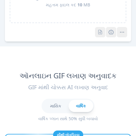
મહત્તમ ફાઇલ કદ
10
MB
Pro
Pro
ઑનલાઇન GIF લખાણ અનુવાદક
GIF માંથી ચોક્કસ AI લખાણ અનુવાદ
માસિક
વાર્ષિક
વાર્ષિક પ્લાન સાથે 50% સુધી બચાવો
સૌથી લોકપ્રિય