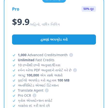
Pro
50% છૂટ
$9.9
/મહિનો, વાર્ષિક બિલિંગ
હમણાં અપગ્રેડ કરો
1,000
Advanced Credits/month
i
Unlimited
Fast Credits
10 છબીથી છબી અનુવાદ/દિવસ
સ્કેન કરેલા PDF અનુવાદને સપોર્ટ કરે છે
i
અપટુ
100,000
એક સાથે અક્ષરો
ફાઈલો અપલોડ કરો મહત્તમ
100 MB
અનલિમિટેડ એઆઈ ડિટેક્શન
Translate Agent
i
Pro OCR
i
ક્રોમ એક્સટેન્શન સપોર્ટ
ક્યારેય રદ કરી શકો છો