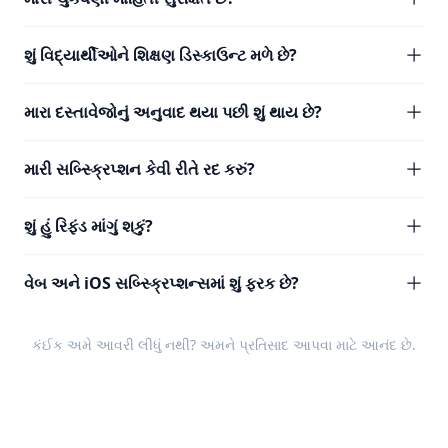
શું વિદ્યાર્થીઓને શિક્ષણ ડિસ્કાઉન્ટ મળે છે?
મારા દસ્તાવેજોનું અનુવાદ થયા પછી શું થાય છે?
મારી સબ્સ્ક્રિપ્શન કેવી રીતે રદ કરું?
શું હું રિફંડ માંગું શકું?
વેબ અને iOS સબ્સ્ક્રિપ્શન્સમાં શું ફરક છે?
કંઈક અમે આવરી લીધું નથી? અમને
પ્રતિસાદ
આપવા માટે આનંદ છે.