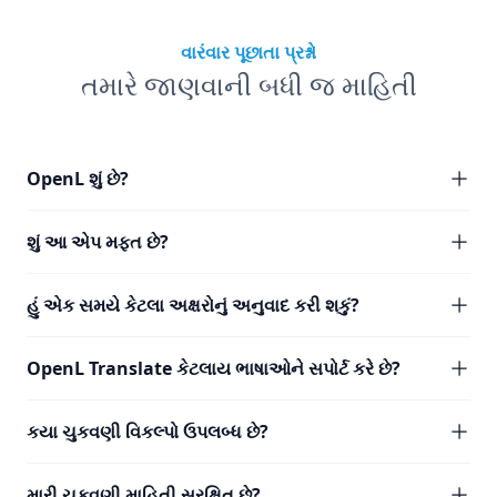
વારંવાર પૂછાતા પ્રશ્નો
તમારે જાણવાની બધી જ માહિતી
OpenL શું છે?
શું આ એપ મફત છે?
હું એક સમયે કેટલા અક્ષરોનું અનુવાદ કરી શકું?
OpenL Translate કેટલાય ભાષાઓને સપોર્ટ કરે છે?
કયા ચુકવણી વિકલ્પો ઉપલબ્ધ છે?
મારી ચુકવણી માહિતી સુરક્ષિત છે?