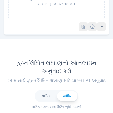
મહત્તમ ફાઇલ કદ
10
MB
Pro
Pro
હસ્તલિખિત લખાણનો ઑનલાઇન
અનુવાદ કરો
OCR સાથે હસ્તલિખિત લખાણ માટે ચોક્કસ AI અનુવાદ
માસિક
વાર્ષિક
વાર્ષિક પ્લાન સાથે 50% સુધી બચાવો