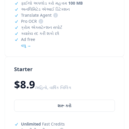
ફાઈલો અપલોડ કરો મહત્તમ
100 MB
અનલિમિટેડ એઆઈ ડિટેક્શન
Translate Agent
i
Pro OCR
i
ક્રોમ એક્સટેન્શન સપોર્ટ
ક્યારેય રદ કરી શકો છો
Ad free
વધુ →
Starter
$8.9
/મહિનો, વાર્ષિક બિલિંગ
શરૂ કરો
Unlimited
Fast Credits