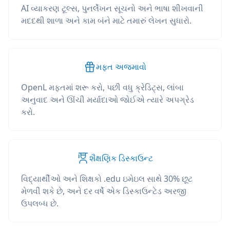
AI વ્યાકરણ ટૂલ્સ, પુનર્લેખન સૂચનો અને ભાષા શીખવાની
મદદથી શાળા અને કામ બંને માટે તમારું લેખન સુધારો.
મફત અજમાવો
OpenL મફતમાં શરૂ કરો, પછી વધુ ક્રેડિટ્સ, લાંબા
અનુવાદ અને ઊંચી મર્યાદાઓ જોઈએ ત્યારે અપગ્રેડ
કરો.
શૈક્ષણિક ડિસ્કાઉન્ટ
વિદ્યાર્થીઓ અને શિક્ષકો .edu ઇમેઇલ સાથે 30% છૂટ
મેળવી શકે છે, અને દર વર્ષે એક ડિસ્કાઉન્ટેડ અરજી
ઉપલબ્ધ છે.