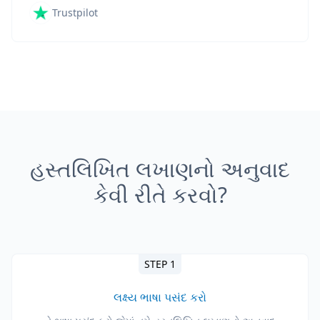
Trustpilot
હસ્તલિખિત લખાણનો અનુવાદ
કેવી રીતે કરવો?
STEP 1
લક્ષ્ય ભાષા પસંદ કરો