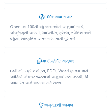
100+ ભાષા સપોર્ટ
OpenLના 100થી વધુ ભાષાઓમાં અનુવાદ સાથે,
અંગ્રેજીથી અરબી, ચાઈનીઝ, ફ્રેન્ચ, સ્પેનિશ અને
વધુમાં, સાંસ્કૃતિક અંતર સરળતાથી દૂર કરો.
મલ્ટી-ફોર્મેટ અનુવાદ
છબીઓ, સ્ક્રીનશોટ્સ, PDFs, Word ફાઇલો અને
ઓડિયો એક જ જગ્યાએ અનુવાદ કરો. ઝડપી, AI
આધારિત અને વાપરવા માટે સરળ.
અનુવાદથી આગળ