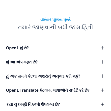
વારંવાર પૂછાતા પ્રશ્નો
તમારે જાણવાની બધી જ માહિતી
OpenL શું છે?
શું આ એપ મફત છે?
હું એક સમયે કેટલા અક્ષરોનું અનુવાદ કરી શકું?
OpenL Translate કેટલાય ભાષાઓને સપોર્ટ કરે છે?
કયા ચુકવણી વિકલ્પો ઉપલબ્ધ છે?