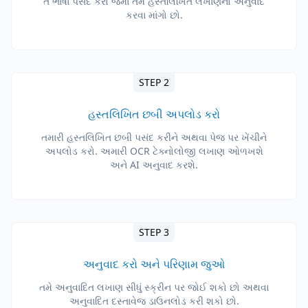
તે ભાષા પસંદ કરો જેમાં તમે હસ્તલિખિત લખાણનો અનુવાદ
કરવા માંગો છો.
STEP 2
હસ્તલિખિત છબી અપલોડ કરો
તમારી હસ્તલિખિત છબી પસંદ કરીને અથવા પેજ પર ખેંચીને
અપલોડ કરો. અમારી OCR ટેક્નોલોજી લખાણ ઓળખશે
અને AI અનુવાદ કરશે.
STEP 3
અનુવાદ કરો અને પરિણામ જુઓ
તમે અનુવાદિત લખાણ સીધું સ્ક્રીન પર જોઈ શકો છો અથવા
અનુવાદિત દસ્તાવેજ ડાઉનલોડ કરી શકો છો.