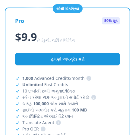
સૌથી લોકપ્રિય
Pro
50% છૂટ
$9.9
/મહિનો, વાર્ષિક બિલિંગ
હમણાં અપગ્રેડ કરો
1,000
Advanced Credits/month
i
Unlimited
Fast Credits
10 છબીથી છબી અનુવાદ/દિવસ
સ્કેન કરેલા PDF અનુવાદને સપોર્ટ કરે છે
i
અપટુ
100,000
એક સાથે અક્ષરો
ફાઈલો અપલોડ કરો મહત્તમ
100 MB
અનલિમિટેડ એઆઈ ડિટેક્શન
Translate Agent
i
Pro OCR
i