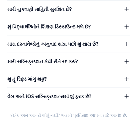
મારી ચુકવણી માહિતી સુરક્ષિત છે?
શું વિદ્યાર્થીઓને શિક્ષણ ડિસ્કાઉન્ટ મળે છે?
મારા દસ્તાવેજોનું અનુવાદ થયા પછી શું થાય છે?
મારી સબ્સ્ક્રિપ્શન કેવી રીતે રદ કરું?
શું હું રિફંડ માંગું શકું?
વેબ અને iOS સબ્સ્ક્રિપ્શન્સમાં શું ફરક છે?
કંઈક અમે આવરી લીધું નથી? અમને
પ્રતિસાદ
આપવા માટે આનંદ છે.