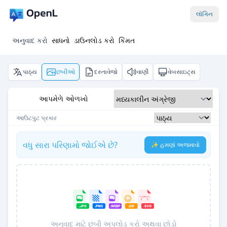
લૉગિન
અનુવાદ કરો
સાધનો
ડાઉનલોડ કરો
કિંમત
પાઠ્ય
છબીઓ
દસ્તાવેજો
વાણી
વેબસાઇટ્સ
આપમેળે ઓળખો
આઉટપુટ પ્રકાર
વધુ સારા પરિણામો જોઈએ છે?
✨ હમણાં અજમાવો
અનુવાદ માટે છબી અપલોડ કરો અથવા છોડો