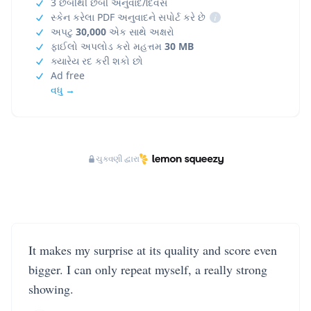
3 છબીથી છબી અનુવાદ/દિવસ
સ્કેન કરેલા PDF અનુવાદને સપોર્ટ કરે છે
i
અપટુ
30,000
એક સાથે અક્ષરો
ફાઈલો અપલોડ કરો મહત્તમ
30 MB
ક્યારેય રદ કરી શકો છો
Ad free
વધુ →
ચુકવણી દ્વારા
It makes my surprise at its quality and score even
bigger. I can only repeat myself, a really strong
showing.