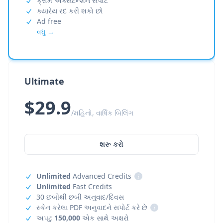
ક્રોમ એક્સટેન્શન સપોર્ટ
ક્યારેય રદ કરી શકો છો
Ad free
વધુ →
Ultimate
$29.9
/મહિનો, વાર્ષિક બિલિંગ
શરૂ કરો
Unlimited
Advanced Credits
i
Unlimited
Fast Credits
30 છબીથી છબી અનુવાદ/દિવસ
સ્કેન કરેલા PDF અનુવાદને સપોર્ટ કરે છે
i
અપટુ
150,000
એક સાથે અક્ષરો