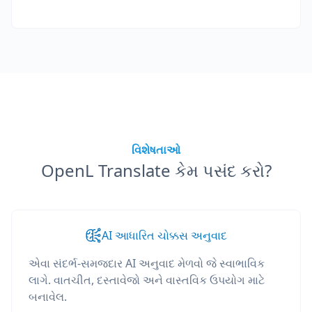
વિશેષતાઓ
OpenL Translate કેમ પસંદ કરો?
AI આધારિત ચોક્કસ અનુવાદ
એવા સંદર્ભ-સમજદાર AI અનુવાદ મેળવો જે સ્વાભાવિક
લાગે. વાતચીત, દસ્તાવેજો અને વાસ્તવિક ઉપયોગ માટે
બનાવેલ.