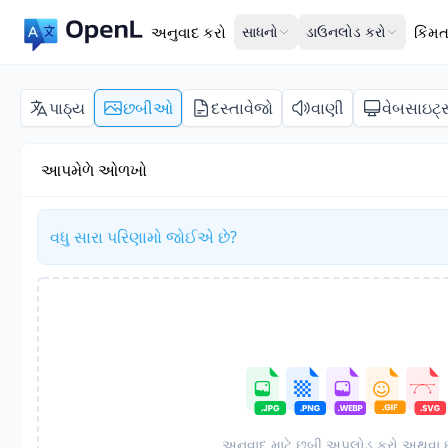
અનુવાદ કરો
સાધનો
ડાઉનલોડ કરો
કિંમ
પાઠ્ય
છબીઓ
દસ્તાવેજો
વાણી
વેબસાઇટ્
આપમેળે ઓળખો
વધુ સારા પરિણામો જોઈએ છે?
અનુવાદ માટે છબી અપલોડ કરો અથવા 