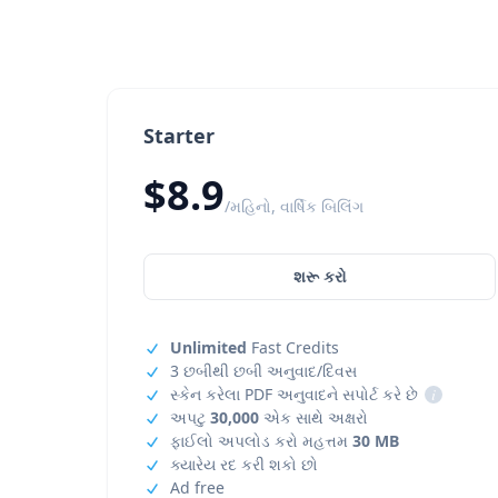
Starter
$8.9
/મહિનો, વાર્ષિક બિલિંગ
શરૂ કરો
Unlimited
Fast Credits
3 છબીથી છબી અનુવાદ/દિવસ
સ્કેન કરેલા PDF અનુવાદને સપોર્ટ કરે છે
i
અપટુ
30,000
એક સાથે અક્ષરો
ફાઈલો અપલોડ કરો મહત્તમ
30 MB
ક્યારેય રદ કરી શકો છો
Ad free