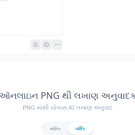
Pro
Pro
ઑનલાઇન PNG થી લખાણ અનુવાદ
PNG માંથી ચોક્કસ AI લખાણ અનુવાદ
માસિક
વાર્ષિક