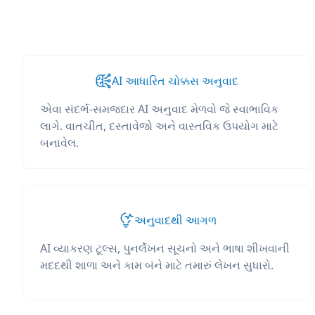
AI આધારિત ચોક્કસ અનુવાદ
એવા સંદર્ભ-સમજદાર AI અનુવાદ મેળવો જે સ્વાભાવિક
લાગે. વાતચીત, દસ્તાવેજો અને વાસ્તવિક ઉપયોગ માટે
બનાવેલ.
અનુવાદથી આગળ
AI વ્યાકરણ ટૂલ્સ, પુનર્લેખન સૂચનો અને ભાષા શીખવાની
મદદથી શાળા અને કામ બંને માટે તમારું લેખન સુધારો.