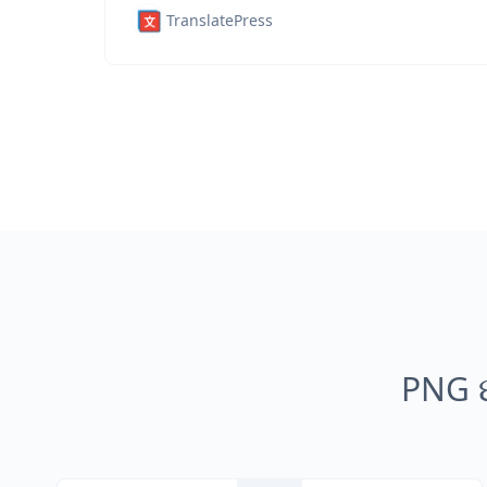
TranslatePress
PNG છ