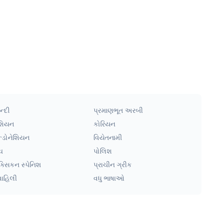
ન્દી
પ્રમાણભૂત અરબી
શિયન
કોરિયન
ન્ડોનેશિયન
વિયેતનામી
ચ
પોલિશ
ક્સિકન સ્પેનિશ
પ્રાચીન ગ્રીક
વાહિલી
વધુ ભાષાઓ