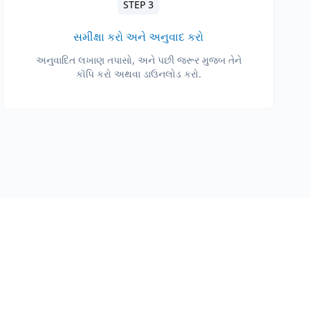
STEP 3
સમીક્ષા કરો અને અનુવાદ કરો
અનુવાદિત લખાણ તપાસો, અને પછી જરૂર મુજબ તેને
કૉપિ કરો અથવા ડાઉનલોડ કરો.