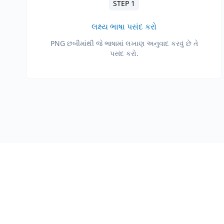
STEP 1
લક્ષ્ય ભાષા પસંદ કરો
PNG છબીમાંથી જે ભાષામાં લખાણ અનુવાદ કરવું છે તે
પસંદ કરો.