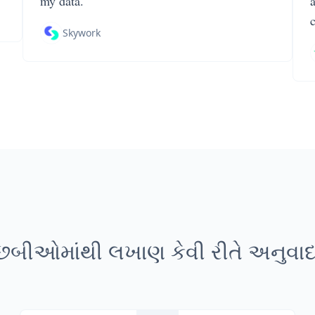
my data.
Skywork
બીઓમાંથી લખાણ કેવી રીતે અનુવાદ 