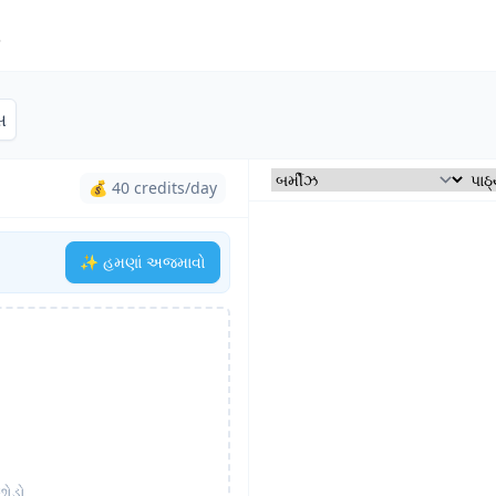
ત
સ
💰 40 credits/day
✨ હમણાં અજમાવો
છોડો