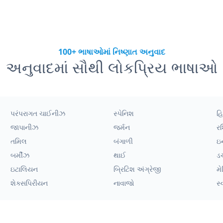
100+ ભાષાઓમાં નિષ્ણાત અનુવાદ
અનુવાદમાં સૌથી લોકપ્રિય ભાષાઓ
પરંપરાગત ચાઈનીઝ
સ્પેનિશ
હિ
જાપાનીઝ
જર્મન
ર
તમિલ
બંગાળી
ઇ
બર્મીઝ
થાઈ
ડ
ઇટાલિયન
બ્રિટિશ અંગ્રેજી
મે
શેક્સપિરીયન
નાવાજો
સ્