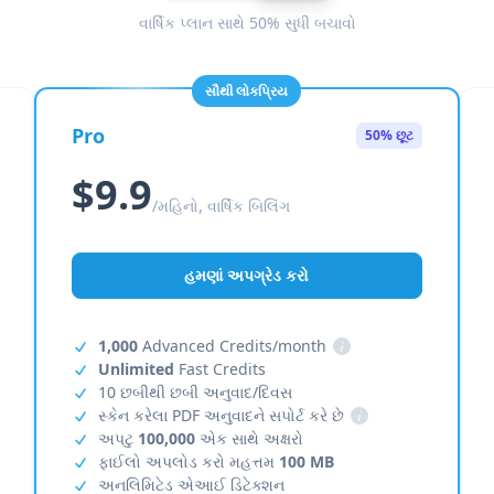
વાર્ષિક પ્લાન સાથે 50% સુધી બચાવો
સૌથી લોકપ્રિય
Pro
50% છૂટ
$9.9
/મહિનો, વાર્ષિક બિલિંગ
હમણાં અપગ્રેડ કરો
1,000
Advanced Credits/month
i
Unlimited
Fast Credits
10 છબીથી છબી અનુવાદ/દિવસ
સ્કેન કરેલા PDF અનુવાદને સપોર્ટ કરે છે
i
અપટુ
100,000
એક સાથે અક્ષરો
ફાઈલો અપલોડ કરો મહત્તમ
100 MB
અનલિમિટેડ એઆઈ ડિટેક્શન