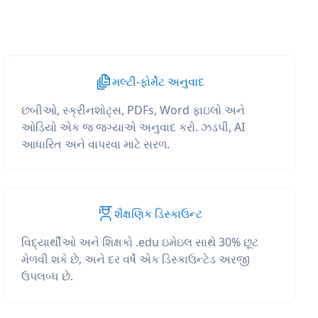
મલ્ટી-ફોર્મેટ અનુવાદ
છબીઓ, સ્ક્રીનશોટ્સ, PDFs, Word ફાઇલો અને
ઓડિયો એક જ જગ્યાએ અનુવાદ કરો. ઝડપી, AI
આધારિત અને વાપરવા માટે સરળ.
શૈક્ષણિક ડિસ્કાઉન્ટ
વિદ્યાર્થીઓ અને શિક્ષકો .edu ઇમેઇલ સાથે 30% છૂટ
મેળવી શકે છે, અને દર વર્ષે એક ડિસ્કાઉન્ટેડ અરજી
ઉપલબ્ધ છે.