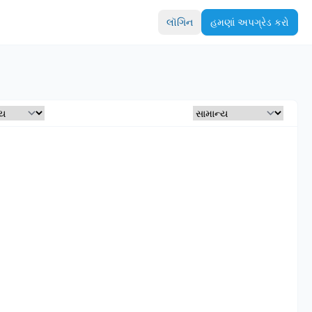
લૉગિન
હમણાં અપગ્રેડ કરો