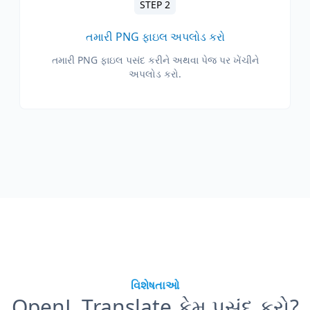
STEP 2
તમારી PNG ફાઇલ અપલોડ કરો
તમારી PNG ફાઇલ પસંદ કરીને અથવા પેજ પર ખેંચીને
અપલોડ કરો.
વિશેષતાઓ
OpenL Translate કેમ પસંદ કરો?