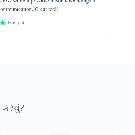
across without possible misunderstandings in
communication. Great tool!
Trustpilot
કરવું?