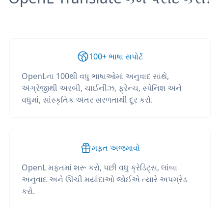
100+ ભાષા સપોર્ટ
OpenLના 100થી વધુ ભાષાઓમાં અનુવાદ સાથે,
અંગ્રેજીથી અરબી, ચાઈનીઝ, ફ્રેન્ચ, સ્પેનિશ અને
વધુમાં, સાંસ્કૃતિક અંતર સરળતાથી દૂર કરો.
મફત અજમાવો
OpenL મફતમાં શરૂ કરો, પછી વધુ ક્રેડિટ્સ, લાંબા
અનુવાદ અને ઊંચી મર્યાદાઓ જોઈએ ત્યારે અપગ્રેડ
કરો.