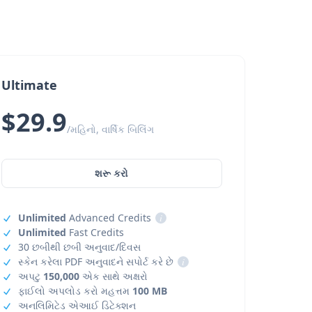
Ultimate
$29.9
/મહિનો, વાર્ષિક બિલિંગ
શરૂ કરો
Unlimited
Advanced Credits
i
Unlimited
Fast Credits
30 છબીથી છબી અનુવાદ/દિવસ
સ્કેન કરેલા PDF અનુવાદને સપોર્ટ કરે છે
i
અપટુ
150,000
એક સાથે અક્ષરો
ફાઈલો અપલોડ કરો મહત્તમ
100 MB
અનલિમિટેડ એઆઈ ડિટેક્શન