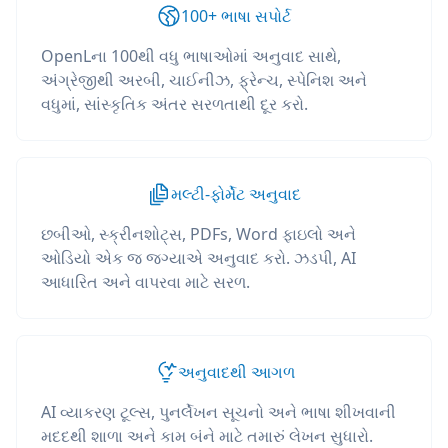
100+ ભાષા સપોર્ટ
OpenLના 100થી વધુ ભાષાઓમાં અનુવાદ સાથે,
અંગ્રેજીથી અરબી, ચાઈનીઝ, ફ્રેન્ચ, સ્પેનિશ અને
વધુમાં, સાંસ્કૃતિક અંતર સરળતાથી દૂર કરો.
મલ્ટી-ફોર્મેટ અનુવાદ
છબીઓ, સ્ક્રીનશોટ્સ, PDFs, Word ફાઇલો અને
ઓડિયો એક જ જગ્યાએ અનુવાદ કરો. ઝડપી, AI
આધારિત અને વાપરવા માટે સરળ.
અનુવાદથી આગળ
AI વ્યાકરણ ટૂલ્સ, પુનર્લેખન સૂચનો અને ભાષા શીખવાની
મદદથી શાળા અને કામ બંને માટે તમારું લેખન સુધારો.