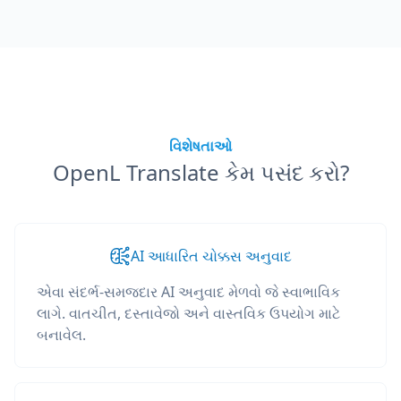
વિશેષતાઓ
OpenL Translate કેમ પસંદ કરો?
AI આધારિત ચોક્કસ અનુવાદ
એવા સંદર્ભ-સમજદાર AI અનુવાદ મેળવો જે સ્વાભાવિક
લાગે. વાતચીત, દસ્તાવેજો અને વાસ્તવિક ઉપયોગ માટે
બનાવેલ.