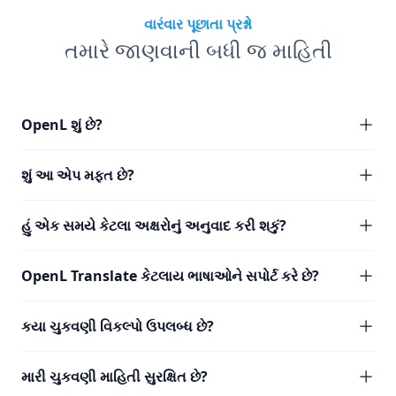
વારંવાર પૂછાતા પ્રશ્નો
તમારે જાણવાની બધી જ માહિતી
OpenL શું છે?
શું આ એપ મફત છે?
હું એક સમયે કેટલા અક્ષરોનું અનુવાદ કરી શકું?
OpenL Translate કેટલાય ભાષાઓને સપોર્ટ કરે છે?
કયા ચુકવણી વિકલ્પો ઉપલબ્ધ છે?
મારી ચુકવણી માહિતી સુરક્ષિત છે?