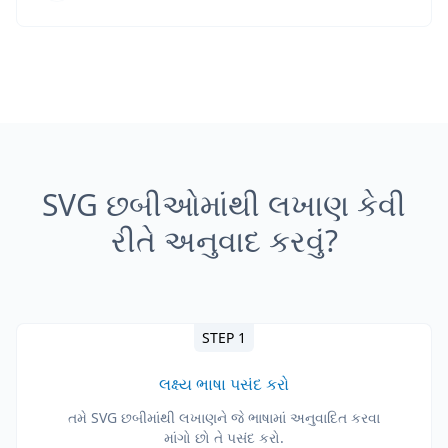
SVG છબીઓમાંથી લખાણ કેવી
રીતે અનુવાદ કરવું?
STEP 1
લક્ષ્ય ભાષા પસંદ કરો
તમે SVG છબીમાંથી લખાણને જે ભાષામાં અનુવાદિત કરવા
માંગો છો તે પસંદ કરો.