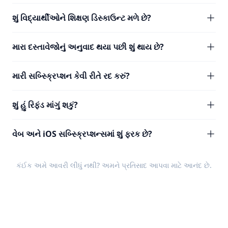
શું વિદ્યાર્થીઓને શિક્ષણ ડિસ્કાઉન્ટ મળે છે?
મારા દસ્તાવેજોનું અનુવાદ થયા પછી શું થાય છે?
મારી સબ્સ્ક્રિપ્શન કેવી રીતે રદ કરું?
શું હું રિફંડ માંગું શકું?
વેબ અને iOS સબ્સ્ક્રિપ્શન્સમાં શું ફરક છે?
કંઈક અમે આવરી લીધું નથી? અમને
પ્રતિસાદ
આપવા માટે આનંદ છે.