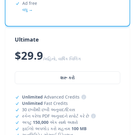
Ad free
વધુ →
Ultimate
$29.9
/મહિનો, વાર્ષિક બિલિંગ
શરૂ કરો
Unlimited
Advanced Credits
i
Unlimited
Fast Credits
30 છબીથી છબી અનુવાદ/દિવસ
સ્કેન કરેલા PDF અનુવાદને સપોર્ટ કરે છે
i
અપટુ
150,000
એક સાથે અક્ષરો
ફાઈલો અપલોડ કરો મહત્તમ
100 MB
અનલિમિટેડ એઆઈ ડિટેક્શન