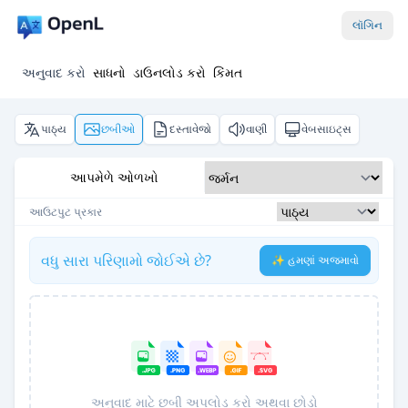
લૉગિન
અનુવાદ કરો
સાધનો
ડાઉનલોડ કરો
કિંમત
પાઠ્ય
છબીઓ
દસ્તાવેજો
વાણી
વેબસાઇટ્સ
આપમેળે ઓળખો
આઉટપુટ પ્રકાર
વધુ સારા પરિણામો જોઈએ છે?
✨ હમણાં અજમાવો
અનુવાદ માટે છબી અપલોડ કરો અથવા છોડો