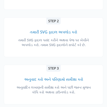
STEP 2
તમારી SVG ફાઇલ અપલોડ કરો
તમારી SVG ફાઇલ પસંદ કરીને અથવા પેજ પર ખેંચીને
અપલોડ કરો. તમામ SVG ફાઇલોને સપોર્ટ કરે છે.
STEP 3
અનુવાદ કરો અને પરિણામો સમીક્ષા કરો
અનુવાદિત લખાણની સમીક્ષા કરો અને પછી જરૂર મુજબ
કૉપિ કરો અથવા ડાઉનલોડ કરો.