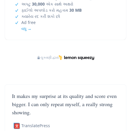
અપટુ
30,000
એક સાથે અક્ષરો
ફાઈલો અપલોડ કરો મહત્તમ
30 MB
ક્યારેય રદ કરી શકો છો
Ad free
વધુ →
ચુકવણી દ્વારા
It makes my surprise at its quality and score even
bigger. I can only repeat myself, a really strong
showing.
TranslatePress