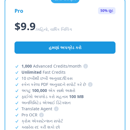
Pro
50% છૂટ
$9.9
/મહિનો, વાર્ષિક બિલિંગ
હમણાં અપગ્રેડ કરો
1,000
Advanced Credits/month
i
Unlimited
Fast Credits
10 છબીથી છબી અનુવાદ/દિવસ
સ્કેન કરેલા PDF અનુવાદને સપોર્ટ કરે છે
i
અપટુ
100,000
એક સાથે અક્ષરો
ફાઈલો અપલોડ કરો મહત્તમ
100 MB
અનલિમિટેડ એઆઈ ડિટેક્શન
Translate Agent
i
Pro OCR
i
ક્રોમ એક્સટેન્શન સપોર્ટ
ક્યારેય રદ કરી શકો છો