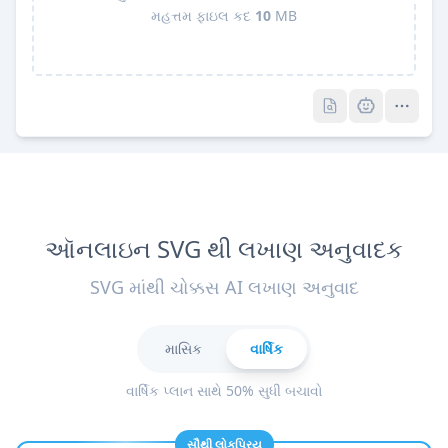
મહત્તમ ફાઇલ કદ
10
MB
Pro
Pro
ઑનલાઇન SVG થી લખાણ અનુવાદક
SVG માંથી ચોક્કસ AI લખાણ અનુવાદ
માસિક
વાર્ષિક
વાર્ષિક પ્લાન સાથે 50% સુધી બચાવો
સૌથી લોકપ્રિય