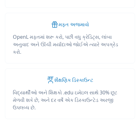
મફત અજમાવો
OpenL મફતમાં શરૂ કરો, પછી વધુ ક્રેડિટ્સ, લાંબા
અનુવાદ અને ઊંચી મર્યાદાઓ જોઈએ ત્યારે અપગ્રેડ
કરો.
શૈક્ષણિક ડિસ્કાઉન્ટ
વિદ્યાર્થીઓ અને શિક્ષકો .edu ઇમેઇલ સાથે 30% છૂટ
મેળવી શકે છે, અને દર વર્ષે એક ડિસ્કાઉન્ટેડ અરજી
ઉપલબ્ધ છે.