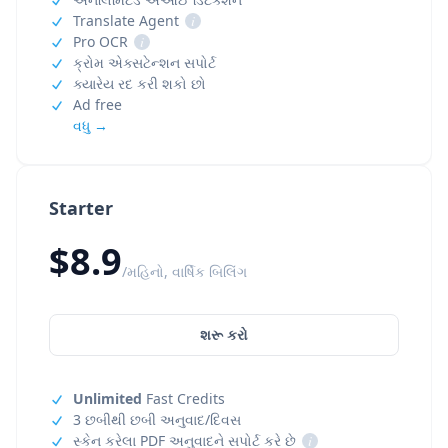
Translate Agent
i
Pro OCR
i
ક્રોમ એક્સટેન્શન સપોર્ટ
ક્યારેય રદ કરી શકો છો
Ad free
વધુ →
Starter
$8.9
/મહિનો, વાર્ષિક બિલિંગ
શરૂ કરો
Unlimited
Fast Credits
3 છબીથી છબી અનુવાદ/દિવસ
સ્કેન કરેલા PDF અનુવાદને સપોર્ટ કરે છે
i