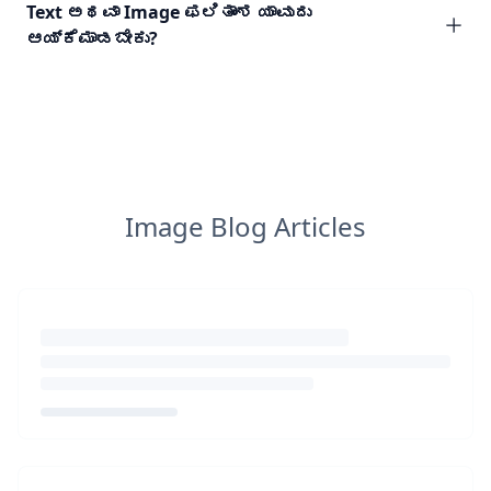
Text ಅಥವಾ Image ಫಲಿತಾಂಶ ಯಾವುದು
ಆಯ್ಕೆಮಾಡಬೇಕು?
Image Blog Articles