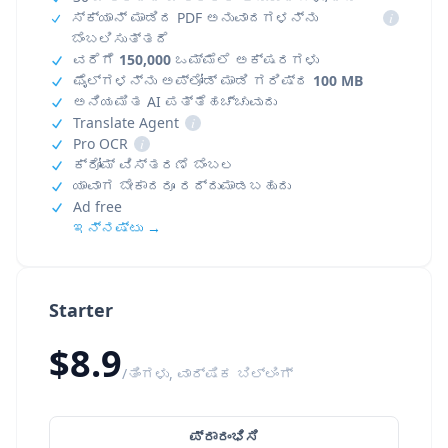
ಸ್ಕ್ಯಾನ್ ಮಾಡಿದ PDF ಅನುವಾದಗಳನ್ನು
i
ಬೆಂಬಲಿಸುತ್ತದೆ
ವರೆಗೆ
150,000
ಒಮ್ಮೆಲೆ ಅಕ್ಷರಗಳು
ಫೈಲ್‌ಗಳನ್ನು ಅಪ್‌ಲೋಡ್ ಮಾಡಿ ಗರಿಷ್ಠ
100 MB
ಅನಿಯಮಿತ AI ಪತ್ತೆಹಚ್ಚುವುದು
Translate Agent
i
Pro OCR
i
ಕ್ರೋಮ್ ವಿಸ್ತರಣೆ ಬೆಂಬಲ
ಯಾವಾಗ ಬೇಕಾದರೂ ರದ್ದುಮಾಡಬಹುದು
Ad free
ಇನ್ನಷ್ಟು →
Starter
$8.9
/ತಿಂಗಳು, ವಾರ್ಷಿಕ ಬಿಲ್ಲಿಂಗ್
ಪ್ರಾರಂಭಿಸಿ