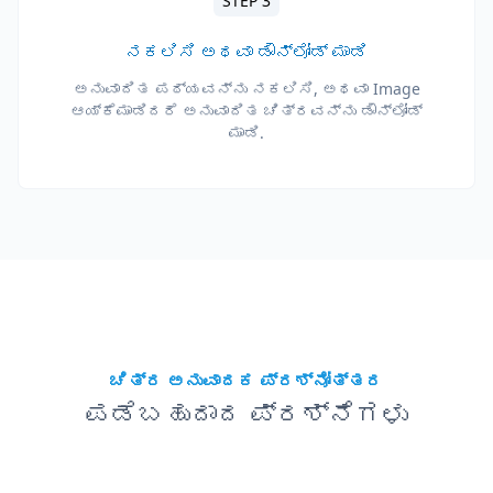
STEP 3
ನಕಲಿಸಿ ಅಥವಾ ಡೌನ್‌ಲೋಡ್ ಮಾಡಿ
ಅನುವಾದಿತ ಪಠ್ಯವನ್ನು ನಕಲಿಸಿ, ಅಥವಾ Image
ಆಯ್ಕೆಮಾಡಿದರೆ ಅನುವಾದಿತ ಚಿತ್ರವನ್ನು ಡೌನ್‌ಲೋಡ್
ಮಾಡಿ.
ಚಿತ್ರ ಅನುವಾದಕ ಪ್ರಶ್ನೋತ್ತರ
ಪಡೆಬಹುದಾದ ಪ್ರಶ್ನೆಗಳು