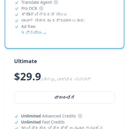
Translate Agent
i
Pro OCR
i
ಕ್ರೋಮ್ ವಿಸ್ತರಣೆ ಬೆಂಬಲ
ಯಾವಾಗ ಬೇಕಾದರೂ ರದ್ದುಮಾಡಬಹುದು
Ad free
ಇನ್ನಷ್ಟು →
Ultimate
$29.9
/ತಿಂಗಳು, ವಾರ್ಷಿಕ ಬಿಲ್ಲಿಂಗ್
ಪ್ರಾರಂಭಿಸಿ
Unlimited
Advanced Credits
i
Unlimited
Fast Credits
30 ಚಿತ್ರದಿಂದ ಚಿತ್ರಕ್ಕೆ ಅನುವಾದಗಳು/ದಿನ