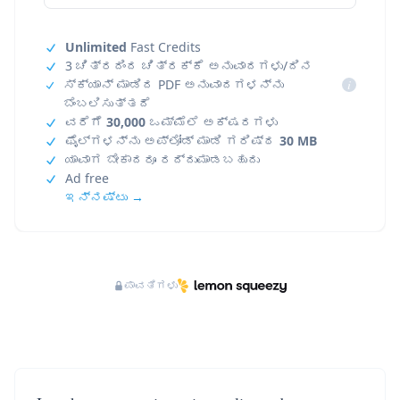
Unlimited
Fast Credits
3 ಚಿತ್ರದಿಂದ ಚಿತ್ರಕ್ಕೆ ಅನುವಾದಗಳು/ದಿನ
ಸ್ಕ್ಯಾನ್ ಮಾಡಿದ PDF ಅನುವಾದಗಳನ್ನು
i
ಬೆಂಬಲಿಸುತ್ತದೆ
ವರೆಗೆ
30,000
ಒಮ್ಮೆಲೆ ಅಕ್ಷರಗಳು
ಫೈಲ್‌ಗಳನ್ನು ಅಪ್‌ಲೋಡ್ ಮಾಡಿ ಗರಿಷ್ಠ
30 MB
ಯಾವಾಗ ಬೇಕಾದರೂ ರದ್ದುಮಾಡಬಹುದು
Ad free
ಇನ್ನಷ್ಟು →
ಪಾವತಿಗಳು