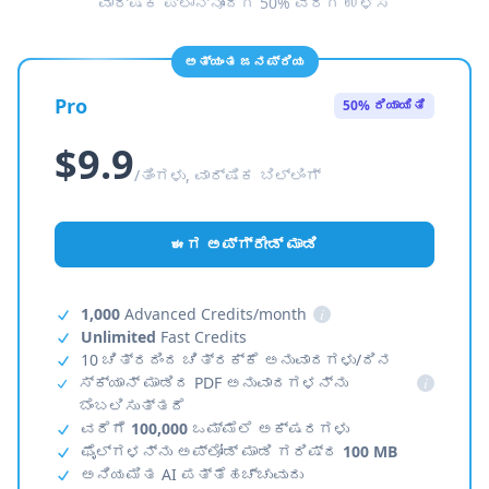
ವಾರ್ಷಿಕ ಪ್ಲಾನ್‌ನೊಂದಿಗೆ 50% ವರೆಗೆ ಉಳಿಸಿ
ಅತ್ಯಂತ ಜನಪ್ರಿಯ
Pro
50% ರಿಯಾಯಿತಿ
$9.9
/ತಿಂಗಳು, ವಾರ್ಷಿಕ ಬಿಲ್ಲಿಂಗ್
ಈಗ ಅಪ್‌ಗ್ರೇಡ್ ಮಾಡಿ
1,000
Advanced Credits/month
i
Unlimited
Fast Credits
10 ಚಿತ್ರದಿಂದ ಚಿತ್ರಕ್ಕೆ ಅನುವಾದಗಳು/ದಿನ
ಸ್ಕ್ಯಾನ್ ಮಾಡಿದ PDF ಅನುವಾದಗಳನ್ನು
i
ಬೆಂಬಲಿಸುತ್ತದೆ
ವರೆಗೆ
100,000
ಒಮ್ಮೆಲೆ ಅಕ್ಷರಗಳು
ಫೈಲ್‌ಗಳನ್ನು ಅಪ್‌ಲೋಡ್ ಮಾಡಿ ಗರಿಷ್ಠ
100 MB
ಅನಿಯಮಿತ AI ಪತ್ತೆಹಚ್ಚುವುದು