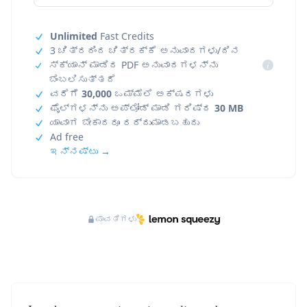
Unlimited
Fast Credits
3 ಚಿತ್ರದಿಂದ ಚಿತ್ರಕ್ಕೆ ಅನುವಾದಗಳು/ದಿನ
ಸ್ಕ್ಯಾನ್ ಮಾಡಿದ PDF ಅನುವಾದಗಳನ್ನು
i
ಬೆಂಬಲಿಸುತ್ತದೆ
ವರೆಗೆ
30,000
ಒಮ್ಮೆಲೆ ಅಕ್ಷರಗಳು
ಫೈಲ್‌ಗಳನ್ನು ಅಪ್‌ಲೋಡ್ ಮಾಡಿ ಗರಿಷ್ಠ
30 MB
ಯಾವಾಗ ಬೇಕಾದರೂ ರದ್ದುಮಾಡಬಹುದು
Ad free
ಇನ್ನಷ್ಟು →
ಪಾವತಿಗಳು