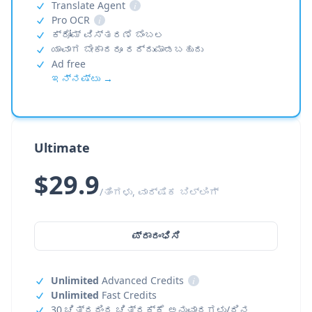
Translate Agent
i
Pro OCR
i
ಕ್ರೋಮ್ ವಿಸ್ತರಣೆ ಬೆಂಬಲ
ಯಾವಾಗ ಬೇಕಾದರೂ ರದ್ದುಮಾಡಬಹುದು
Ad free
ಇನ್ನಷ್ಟು →
Ultimate
$29.9
/ತಿಂಗಳು, ವಾರ್ಷಿಕ ಬಿಲ್ಲಿಂಗ್
ಪ್ರಾರಂಭಿಸಿ
Unlimited
Advanced Credits
i
Unlimited
Fast Credits
30 ಚಿತ್ರದಿಂದ ಚಿತ್ರಕ್ಕೆ ಅನುವಾದಗಳು/ದಿನ