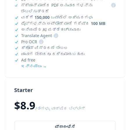
ಸ್ಕ್ಯಾನ್ ಮಾಡಿದ PDF ಅನುವಾದಗಳನ್ನು
i
ಬೆಂಬಲಿಸುತ್ತದೆ
ವರೆಗೆ
150,000
ಒಮ್ಮೆಲೆ ಅಕ್ಷರಗಳು
ಫೈಲ್‌ಗಳನ್ನು ಅಪ್‌ಲೋಡ್ ಮಾಡಿ ಗರಿಷ್ಠ
100 MB
ಅನಿಯಮಿತ AI ಪತ್ತೆಹಚ್ಚುವುದು
Translate Agent
i
Pro OCR
i
ಕ್ರೋಮ್ ವಿಸ್ತರಣೆ ಬೆಂಬಲ
ಯಾವಾಗ ಬೇಕಾದರೂ ರದ್ದುಮಾಡಬಹುದು
Ad free
ಇನ್ನಷ್ಟು →
Starter
$8.9
/ತಿಂಗಳು, ವಾರ್ಷಿಕ ಬಿಲ್ಲಿಂಗ್
ಪ್ರಾರಂಭಿಸಿ