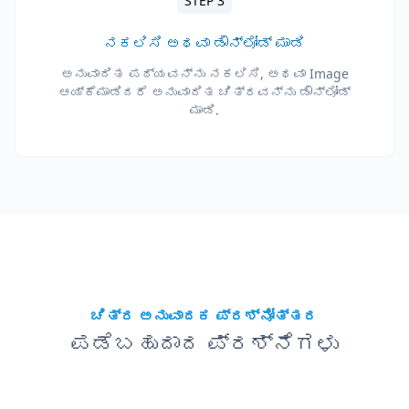
STEP 3
ನಕಲಿಸಿ ಅಥವಾ ಡೌನ್‌ಲೋಡ್ ಮಾಡಿ
ಅನುವಾದಿತ ಪಠ್ಯವನ್ನು ನಕಲಿಸಿ, ಅಥವಾ Image
ಆಯ್ಕೆಮಾಡಿದರೆ ಅನುವಾದಿತ ಚಿತ್ರವನ್ನು ಡೌನ್‌ಲೋಡ್
ಮಾಡಿ.
ಚಿತ್ರ ಅನುವಾದಕ ಪ್ರಶ್ನೋತ್ತರ
ಪಡೆಬಹುದಾದ ಪ್ರಶ್ನೆಗಳು