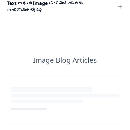
Text ಅಥವಾ Image ಫಲಿತಾಂಶ ಯಾವುದು
ಆಯ್ಕೆಮಾಡಬೇಕು?
Image Blog Articles