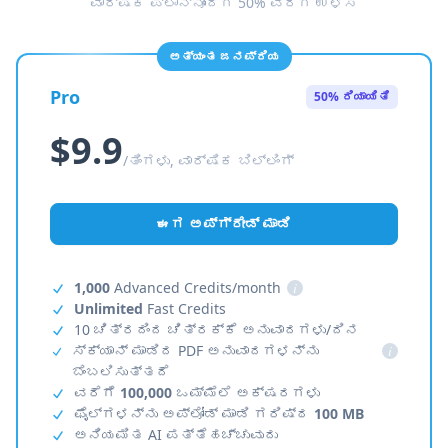
ವಾರ್ಷಿಕ ಪ್ಲಾನ್‌ನೊಂದಿಗೆ 50% ವರೆಗೆ ಉಳಿಸಿ
ಅತ್ಯಂತ ಜನಪ್ರಿಯ
Pro
50% ರಿಯಾಯಿತಿ
$9.9
/ತಿಂಗಳು, ವಾರ್ಷಿಕ ಬಿಲ್ಲಿಂಗ್
ಈಗ ಅಪ್‌ಗ್ರೇಡ್ ಮಾಡಿ
1,000
Advanced Credits/month
i
Unlimited
Fast Credits
10 ಚಿತ್ರದಿಂದ ಚಿತ್ರಕ್ಕೆ ಅನುವಾದಗಳು/ದಿನ
ಸ್ಕ್ಯಾನ್ ಮಾಡಿದ PDF ಅನುವಾದಗಳನ್ನು
i
ಬೆಂಬಲಿಸುತ್ತದೆ
ವರೆಗೆ
100,000
ಒಮ್ಮೆಲೆ ಅಕ್ಷರಗಳು
ಫೈಲ್‌ಗಳನ್ನು ಅಪ್‌ಲೋಡ್ ಮಾಡಿ ಗರಿಷ್ಠ
100 MB
ಅನಿಯಮಿತ AI ಪತ್ತೆಹಚ್ಚುವುದು