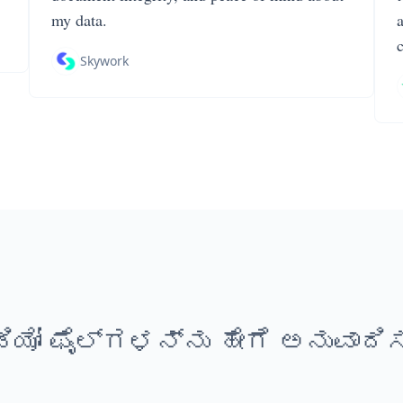
my data.
Skywork
ಿಯೋ ಫೈಲ್‌ಗಳನ್ನು ಹೇಗೆ ಅನುವಾದಿ