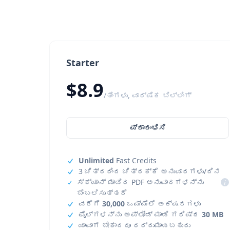
Starter
$8.9
/ತಿಂಗಳು, ವಾರ್ಷಿಕ ಬಿಲ್ಲಿಂಗ್
ಪ್ರಾರಂಭಿಸಿ
Unlimited
Fast Credits
3 ಚಿತ್ರದಿಂದ ಚಿತ್ರಕ್ಕೆ ಅನುವಾದಗಳು/ದಿನ
ಸ್ಕ್ಯಾನ್ ಮಾಡಿದ PDF ಅನುವಾದಗಳನ್ನು
i
ಬೆಂಬಲಿಸುತ್ತದೆ
ವರೆಗೆ
30,000
ಒಮ್ಮೆಲೆ ಅಕ್ಷರಗಳು
ಫೈಲ್‌ಗಳನ್ನು ಅಪ್‌ಲೋಡ್ ಮಾಡಿ ಗರಿಷ್ಠ
30 MB
ಯಾವಾಗ ಬೇಕಾದರೂ ರದ್ದುಮಾಡಬಹುದು