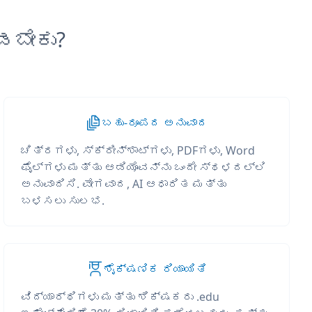
ಡಬೇಕು?
ಬಹು-ರೂಪದ ಅನುವಾದ
ಚಿತ್ರಗಳು, ಸ್ಕ್ರೀನ್‌ಶಾಟ್‌ಗಳು, PDFಗಳು, Word
ಫೈಲ್‌ಗಳು ಮತ್ತು ಆಡಿಯೊವನ್ನು ಒಂದೇ ಸ್ಥಳದಲ್ಲಿ
ಅನುವಾದಿಸಿ. ವೇಗವಾದ, AI ಆಧಾರಿತ ಮತ್ತು
ಬಳಸಲು ಸುಲಭ.
ಶೈಕ್ಷಣಿಕ ರಿಯಾಯಿತಿ
ವಿದ್ಯಾರ್ಥಿಗಳು ಮತ್ತು ಶಿಕ್ಷಕರು .edu