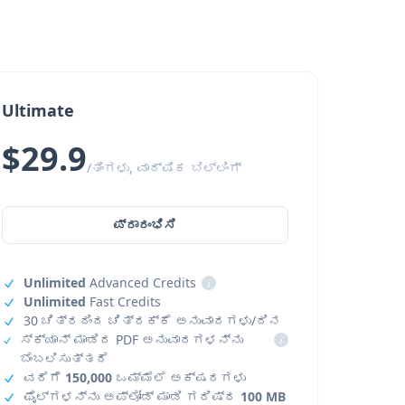
Ultimate
$29.9
/ತಿಂಗಳು, ವಾರ್ಷಿಕ ಬಿಲ್ಲಿಂಗ್
ಪ್ರಾರಂಭಿಸಿ
Unlimited
Advanced Credits
i
Unlimited
Fast Credits
30 ಚಿತ್ರದಿಂದ ಚಿತ್ರಕ್ಕೆ ಅನುವಾದಗಳು/ದಿನ
ಸ್ಕ್ಯಾನ್ ಮಾಡಿದ PDF ಅನುವಾದಗಳನ್ನು
i
ಬೆಂಬಲಿಸುತ್ತದೆ
ವರೆಗೆ
150,000
ಒಮ್ಮೆಲೆ ಅಕ್ಷರಗಳು
ಫೈಲ್‌ಗಳನ್ನು ಅಪ್‌ಲೋಡ್ ಮಾಡಿ ಗರಿಷ್ಠ
100 MB