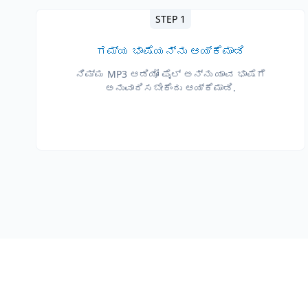
STEP 1
ಗಮ್ಯ ಭಾಷೆಯನ್ನು ಆಯ್ಕೆಮಾಡಿ
ನಿಮ್ಮ MP3 ಆಡಿಯೋ ಫೈಲ್ ಅನ್ನು ಯಾವ ಭಾಷೆಗೆ
ಅನುವಾದಿಸಬೇಕೆಂದು ಆಯ್ಕೆಮಾಡಿ.