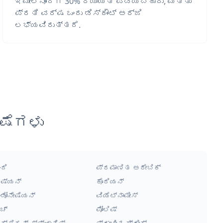
ಇಮೇಲ್‌ನೊಂದಿಗೆ 30% ರಿಯಾಯಿತಿ ಪಡೆಯಬಹುದು, ಮತ್ತು
ಪ್ರತಿ ವರ್ಷ ಒಂದು ಡಿಸ್ಕೌಂಟ್ ಅರ್ಜಿ
ಲಭ್ಯವಿರುತ್ತದೆ.
ಷೆಗಳು
ಂದಿ
ಪ್ರಮಾಣಿತ ಅರೇಬಿಕ್
ಷ್ಯನ್
ಕೊರಿಯನ್
ಂಡೋನೇಷಿಯನ್
ವಿಯೆಟ್ನಾಮೀಸ್
ಚ್
ಪೋಲಿಷ್