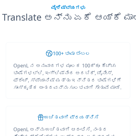
ವೈಶಿಷ್ಟ್ಯಗಳು
 Translate ಅನ್ನು ಏಕೆ ಆಯ್ಕೆ ಮಾ
100+ ಭಾಷಾ ಬೆಂಬಲ
OpenL ನ ಅನುವಾದಗಳ ಮೂಲಕ 100ಕ್ಕೂ ಹೆಚ್ಚು
ಭಾಷೆಗಳಲ್ಲಿ, ಇಂಗ್ಲಿಷ್‌ನಿಂದ ಅರಬಿಕ್, ಚೈನೀಸ್,
ಫ್ರೆಂಚ್, ಸ್ಪ್ಯಾನಿಷ್ ಮತ್ತು ಇನ್ನಿತರ ಭಾಷೆಗಳಿಗೆ
ಸಾಂಸ್ಕೃತಿಕ ಅಂತರವನ್ನು ಸುಲಭವಾಗಿ ಸೇತುವೆ ಮಾಡಿ.
ಉಚಿತವಾಗಿ ಪ್ರಯತ್ನಿಸಿ
OpenL ಅನ್ನು ಉಚಿತವಾಗಿ ಆರಂಭಿಸಿ, ನಂತರ