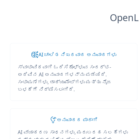
OpenL
AI ಚಾಲಿತ ನಿಖರವಾದ ಅನುವಾದಗಳು
ಸ್ವಾಭಾವಿಕವಾಗಿ ಓದಿಸಿಕೊಳ್ಳುವ ಸಂದರ್ಭ-
ಅರಿವಿನ AI ಅನುವಾದಗಳನ್ನು ಪಡೆಯಿರಿ.
ಸಂಭಾಷಣೆಗಳು, ಡಾಕ್ಯುಮೆಂಟ್‌ಗಳು ಮತ್ತು ನೈಜ
ಬಳಕೆಗೆ ನಿರ್ಮಿಸಲಾಗಿದೆ.
ಅನುವಾದದ ಪಾರಾಗಿ
AI ವ್ಯಾಕರಣ ಸಾಧನಗಳು, ಮರುಬರಹ ಸಲಹೆಗಳು