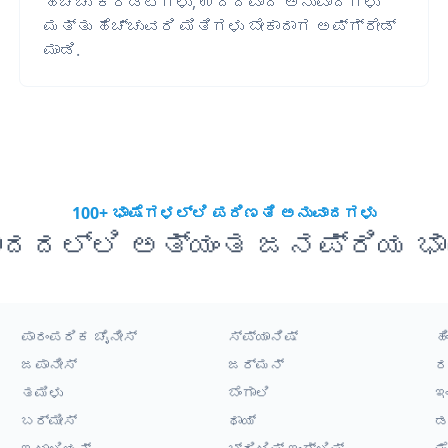
ಹೆಚ್ಚು ಕ್ರೆಡಿಟ್‌ಗಳು, ಉದ್ದವಾದ ಅನುವಾದಗಳು
ಮತ್ತು ಹೆಚ್ಚುವರಿ ಮಿತಿಗಳು ಬೇಕಾದಾಗ ಅಪ್‌ಗ್ರೇಡ್
ಮಾಡಿ.
100+ ಭಾಷೆಗಳಲ್ಲಿ ಪರಿಣತಿ ಅನುವಾದಗಳು
ಾದದಲ್ಲಿ ಅತ್ಯಂತ ಜನಪ್ರಿಯ ಭಾ
ಪಾರಂಪರಿಕ ಚೈನೀಸ್
ಸ್ಪ್ಯಾನಿಷ್
ಹಿ
ಜಪಾನೀಸ್
ಜರ್ಮನ್
ರ
ತಮಿಳು
ಬೆಂಗಾಲಿ
ಇ
ಬರ್ಮೀಸ್
ಥಾಯ್
ಡ