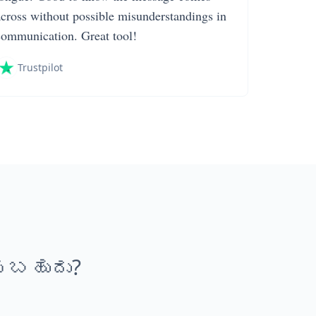
across without possible misunderstandings in
communication. Great tool!
Trustpilot
ಸಬಹುದು?