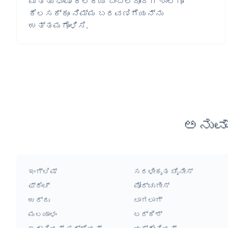
ಮತ್ತು ಭಾಷಾ ಕಲಿಕೆಯ ಬೆಂಬಲದೊಂದಿಗೆ ಶಾಲೆಗೂ
ಕೆಲಸಕ್ಕೂ ನಿಮ್ಮ ಬರವಣಿಗೆಯನ್ನು
ಉತ್ತಮಗೊಳಿಸಿ.
ಅನುವ
ಇಂಗ್ಲಿಷ್
ಸರಳೀಕೃತ ಚೈನೀಸ್
ಫ್ರೆಂಚ್
ಪೋರ್ಚುಗೀಸ್
ಉರ್ದು
ಟಾಗಲಾಗ್
ಮಲಯಾಳಂ
ಟರ್ಕಿಶ್