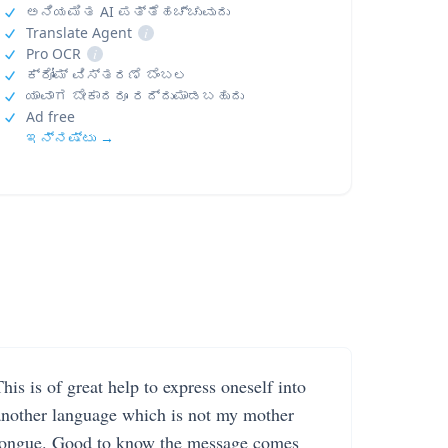
ಅನಿಯಮಿತ AI ಪತ್ತೆಹಚ್ಚುವುದು
Translate Agent
i
Pro OCR
i
ಕ್ರೋಮ್ ವಿಸ್ತರಣೆ ಬೆಂಬಲ
ಯಾವಾಗ ಬೇಕಾದರೂ ರದ್ದುಮಾಡಬಹುದು
Ad free
ಇನ್ನಷ್ಟು →
his is of great help to express oneself into
another language which is not my mother
tongue. Good to know the message comes