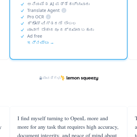
ಅನಿಯಮಿತ AI ಪತ್ತೆಹಚ್ಚುವುದು
Translate Agent
i
Pro OCR
i
ಕ್ರೋಮ್ ವಿಸ್ತರಣೆ ಬೆಂಬಲ
ಯಾವಾಗ ಬೇಕಾದರೂ ರದ್ದುಮಾಡಬಹುದು
Ad free
ಇನ್ನಷ್ಟು →
ಪಾವತಿಗಳು
I find myself turning to OpenL more and
T
y
more for any task that requires high accuracy,
document integrity, and peace of mind about