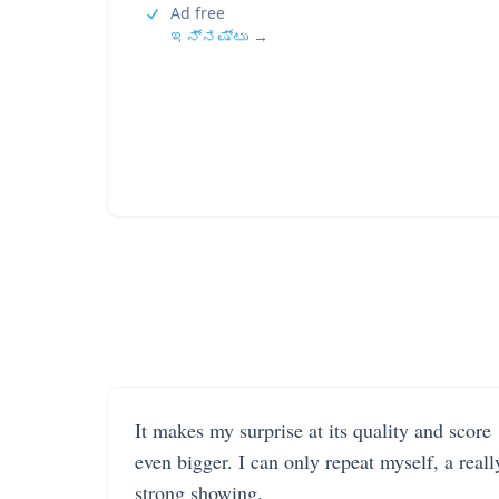
Ad free
ಇನ್ನಷ್ಟು →
It makes my surprise at its quality and score
even bigger. I can only repeat myself, a reall
strong showing.