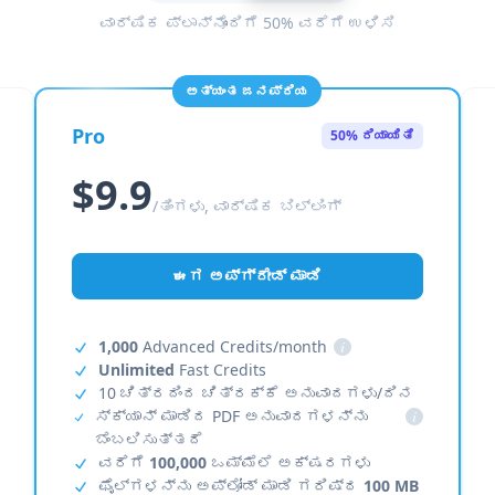
ವಾರ್ಷಿಕ ಪ್ಲಾನ್‌ನೊಂದಿಗೆ 50% ವರೆಗೆ ಉಳಿಸಿ
ಅತ್ಯಂತ ಜನಪ್ರಿಯ
Pro
50% ರಿಯಾಯಿತಿ
$9.9
/ತಿಂಗಳು, ವಾರ್ಷಿಕ ಬಿಲ್ಲಿಂಗ್
ಈಗ ಅಪ್‌ಗ್ರೇಡ್ ಮಾಡಿ
1,000
Advanced Credits/month
i
Unlimited
Fast Credits
10 ಚಿತ್ರದಿಂದ ಚಿತ್ರಕ್ಕೆ ಅನುವಾದಗಳು/ದಿನ
ಸ್ಕ್ಯಾನ್ ಮಾಡಿದ PDF ಅನುವಾದಗಳನ್ನು
i
ಬೆಂಬಲಿಸುತ್ತದೆ
ವರೆಗೆ
100,000
ಒಮ್ಮೆಲೆ ಅಕ್ಷರಗಳು
ಫೈಲ್‌ಗಳನ್ನು ಅಪ್‌ಲೋಡ್ ಮಾಡಿ ಗರಿಷ್ಠ
100 MB