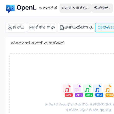
ಅನುವಾದಿಸಿ
ಉಪಕರಣಗಳು
ಡೌನ್‌ಲೋಡ್
ಪಠ್ಯ
ಚಿತ್ರಗಳು
ಡಾಕ್ಯುಮೆಂಟ್‌ಗಳು
ಭಾಷ
ಸ್ವಯಂಚಾಲಿತವಾಗಿ ಪತ್ತೆಮಾಡಿ
ಅನುವಾದಿಸಲು ಧ್ವನಿಯನ್ನು ಅಪ್‌ಲೋಡ್ ಮಾಡಿ
ಗರಿಷ್ಠ ಫೈಲ್ ಗಾತ್ರ
10
MB