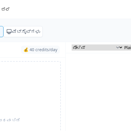
ಬೆಲೆ
ಣ
ವೆಬ್‌ಸೈಟ್‌ಗಳು
💰 40 credits/day
 ಅಥವಾ ಬಿಡಿ