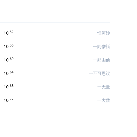
52
10
一恒河沙
56
10
一阿僧祇
60
10
一那由他
64
10
一不可思议
68
10
一无量
72
10
一大数