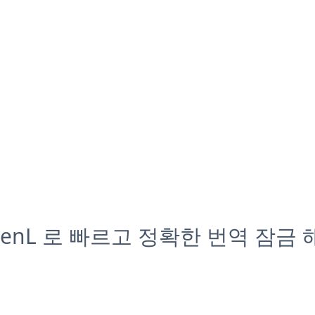
penL 로 빠르고 정확한 번역 잠금 
,000,000
+
186
5/5
Monthly users
Languages
Chrome store rat