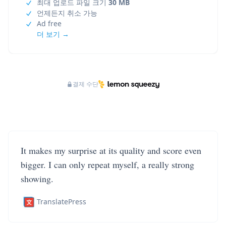
최대 업로드 파일 크기
30 MB
언제든지 취소 가능
Ad free
더 보기 →
결제 수단
It makes my surprise at its quality and score even
bigger. I can only repeat myself, a really strong
showing.
TranslatePress