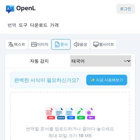
로그인
번역
도구
다운로드
가격
텍스트
이미지
문서
음성
웹사이트
자동 감지
완벽한 서식이 필요하신가요?
✨ 지금 사용해보기
번역할 문서를 업로드하거나 끌어다 놓으세요
최대 파일 크기
10
MB