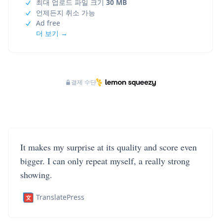
최대 업로드 파일 크기
30 MB
언제든지 취소 가능
Ad free
더 보기 →
결제 수단
It makes my surprise at its quality and score even
bigger. I can only repeat myself, a really strong
showing.
TranslatePress