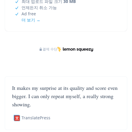
최대 업로드 파일 크기
30 MB
언제든지 취소 가능
Ad free
더 보기 →
결제 수단
It makes my surprise at its quality and score even
bigger. I can only repeat myself, a really strong
showing.
TranslatePress