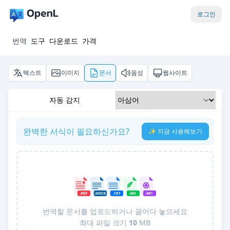
로그인
번역
도구
다운로드
가격
텍스트
이미지
문서
음성
웹사이트
자동 감지
완벽한 서식이 필요하신가요?
✨ 지금 사용해보기
번역할 문서를 업로드하거나 끌어다 놓으세요
최대 파일 크기
10
MB