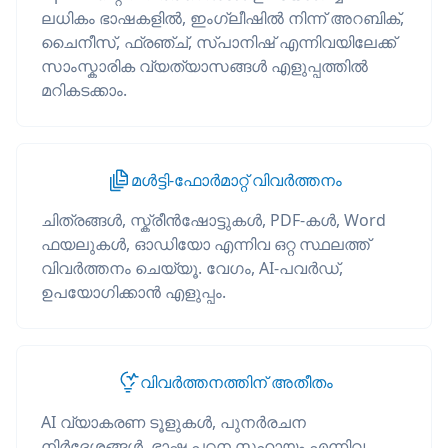
ലധികം ഭാഷകളിൽ, ഇംഗ്ലീഷിൽ നിന്ന് അറബിക്,
ചൈനീസ്, ഫ്രഞ്ച്, സ്പാനിഷ് എന്നിവയിലേക്ക്
സാംസ്കാരിക വ്യത്യാസങ്ങൾ എളുപ്പത്തിൽ
മറികടക്കാം.
മൾട്ടി-ഫോർമാറ്റ് വിവർത്തനം
ചിത്രങ്ങൾ, സ്ക്രീൻഷോട്ടുകൾ, PDF-കൾ, Word
ഫയലുകൾ, ഓഡിയോ എന്നിവ ഒറ്റ സ്ഥലത്ത്
വിവർത്തനം ചെയ്യൂ. വേഗം, AI-പവർഡ്,
ഉപയോഗിക്കാൻ എളുപ്പം.
വിവർത്തനത്തിന് അതീതം
AI വ്യാകരണ ടൂളുകൾ, പുനർരചന
നിർദേശങ്ങൾ, ഭാഷ പഠന സഹായം എന്നിവ