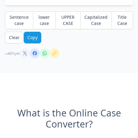
Sentence
lower
UPPER
Capitalized
Title
case
case
CASE
Case
Case
Clear
Copy
പങ്കിടുക:
What is the Online Case
Converter?