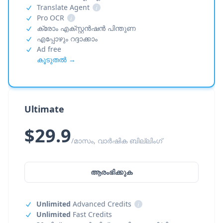
Translate Agent
i
Pro OCR
i
ക്രോം എക്സ്റ്റൻഷൻ പിന്തുണ
എപ്പോഴും റദ്ദാക്കാം
Ad free
കൂടുതൽ →
Ultimate
$29.9
/മാസം, വാർഷിക ബില്ലിംഗ്
ആരംഭിക്കുക
Unlimited
Advanced Credits
i
Unlimited
Fast Credits