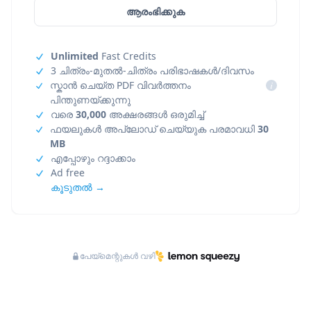
ആരംഭിക്കുക
Unlimited
Fast Credits
3 ചിത്രം-മുതൽ-ചിത്രം പരിഭാഷകൾ/ദിവസം
സ്കാൻ ചെയ്ത PDF വിവർത്തനം
i
പിന്തുണയ്ക്കുന്നു
വരെ
30,000
അക്ഷരങ്ങൾ ഒരുമിച്ച്
ഫയലുകൾ അപ്‌ലോഡ് ചെയ്യുക പരമാവധി
30
MB
എപ്പോഴും റദ്ദാക്കാം
Ad free
കൂടുതൽ →
പേയ്‌മെന്റുകൾ വഴി