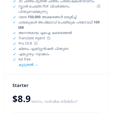
30 ചിത്രം-മുതൽ-ചിത്രം പരിഭാഷകൾ/ദിവസം
സ്കാൻ ചെയ്ത PDF വിവർത്തനം
i
പിന്തുണയ്ക്കുന്നു
വരെ
150,000
അക്ഷരങ്ങൾ ഒരുമിച്ച്
ഫയലുകൾ അപ്‌ലോഡ് ചെയ്യുക പരമാവധി
100
MB
അനന്തമായ എഐ കണ്ടെത്തൽ
Translate Agent
i
Pro OCR
i
ക്രോം എക്സ്റ്റൻഷൻ പിന്തുണ
എപ്പോഴും റദ്ദാക്കാം
Ad free
കൂടുതൽ →
Starter
$8.9
/മാസം, വാർഷിക ബില്ലിംഗ്