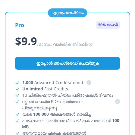
ഏറ്റവും ജനപ്രിയം
Pro
50% ഓഫർ
$9.9
/മാസം, വാർഷിക ബില്ലിംഗ്
ഇപ്പോൾ അപ്‌ഗ്രേഡ് ചെയ്യുക
1,000
Advanced Credits/month
i
Unlimited
Fast Credits
10 ചിത്രം-മുതൽ-ചിത്രം പരിഭാഷകൾ/ദിവസം
സ്കാൻ ചെയ്ത PDF വിവർത്തനം
i
പിന്തുണയ്ക്കുന്നു
വരെ
100,000
അക്ഷരങ്ങൾ ഒരുമിച്ച്
ഫയലുകൾ അപ്‌ലോഡ് ചെയ്യുക പരമാവധി
100
MB
അനന്തമായ എഐ കണ്ടെത്തൽ