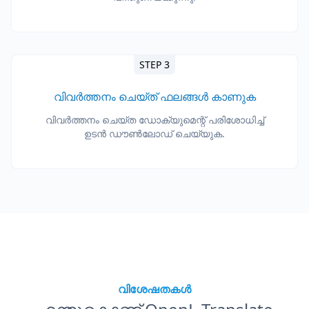
STEP 3
വിവർത്തനം ചെയ്ത് ഫലങ്ങൾ കാണുക
വിവർത്തനം ചെയ്ത ഡോക്യുമെന്റ് പരിശോധിച്ച്
ഉടൻ ഡൗൺലോഡ് ചെയ്യുക.
വിശേഷതകൾ