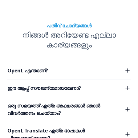
പതിവ് ചോദ്യങ്ങൾ
നിങ്ങൾ അറിയേണ്ട എല്ലാ
കാര്യങ്ങളും
OpenL എന്താണ്?
ഈ ആപ്പ് സൗജന്യമായാണോ?
ഒരു സമയത്ത് എത്ര അക്ഷരങ്ങൾ ഞാൻ
വിവർത്തനം ചെയ്യാം?
OpenL Translate എത്ര ഭാഷകൾ