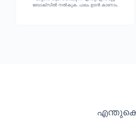
ബോക്സിൽ നൽകുക. ഫലം ഉടൻ കാണാം.
എന്തുകൊ