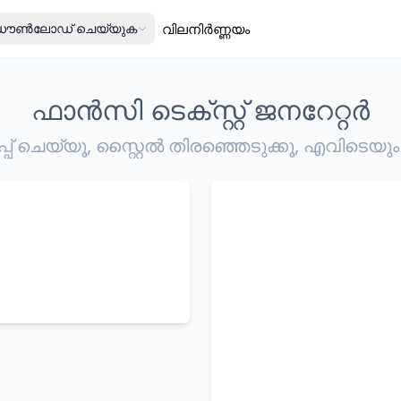
ൗൺലോഡ് ചെയ്യുക
വിലനിർണ്ണയം
ഫാൻസി ടെക്സ്റ്റ് ജനറേറ്റർ
പ് ചെയ്യൂ, സ്റ്റൈൽ തിരഞ്ഞെടുക്കൂ, എവിടെയും