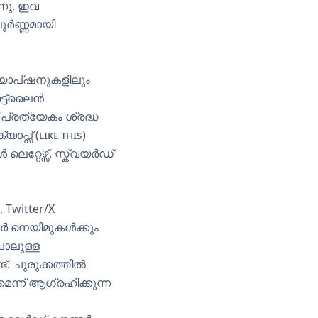
ന്നു. ഇവ
ൂർണ്ണമായി
ും ക്യാപ്ഷനുകളിലും
ട്ട്‌ലൈൻ
പ്രത്യേകം ശ്രദ്ധ
ാപ്സ് (ʟɪᴋᴇ ᴛʜɪs)
റ്റേഴ്സ്, സ്ക്വയർഡ്
Twitter/X
വർ നെയിമുകൾക്കും
 പോലുള്ള
. ചുരുക്കത്തിൽ
മെന്ന് ആഗ്രഹിക്കുന്ന