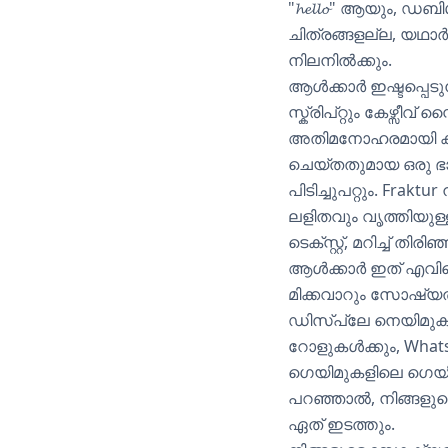
"𝓱𝓮𝓵𝓵𝓸" ആയും, ഡബി
ചിത്രങ്ങളല്ല, യഥാർ
നിലനിൽക്കും.
ആൾക്കാർ ഇഷ്ടപ്പെടു
സ്ക്രിപ്റ്റും കേഴ്സീവ
അതിമനോഹരമായി കാണപ്പെ
ചെയ്തതുമായ ഒരു ഭാവ
പിടിച്ചുപറ്റും. Frakt
ലളിതവും വൃത്തിയുള്
ടെക്സ്റ്റ്, മറിച്ച് ത
ആൾക്കാർ ഇത് എവിട
മിക്കവാറും സോഷ്യൽ
ഡിസ്‌പ്ലേ നെയിമുക
റോളുകൾക്കും, WhatsAp
ഗെയിമുകളിലെ ഗെയിമ
പറഞ്ഞാൽ, നിങ്ങളുടെ ട
ഏത് ഇടത്തും.