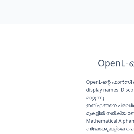
OpenL-ന
OpenL-ന്റെ ഫാൻസി ടെ
display names, Dis
മാറ്റുന്നു.
ഇത് എങ്ങനെ പ്രവർത്
മുകളിൽ നൽകിയ ബോക
Mathematical Alpha
ബ്ലോക്കുകളിലെ പൊരുത