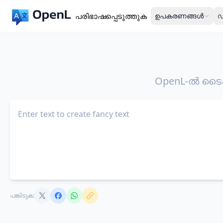
പരിഭാഷപ്പെടുത്തുക
ഉപകരണങ്ങൾ
ഡ
OpenL-ൽ ടൈപ്
പങ്കിടുക: