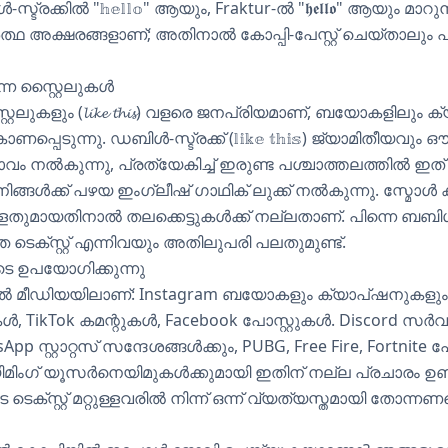
ൾ-സ്ട്രക്കിൽ "𝕙𝕖𝕝𝕝𝕠" ആയും, Fraktur-ൽ "𝖍𝖊𝖑𝖑𝖔" ആയും മാറു
ത്ഥ അക്ഷരങ്ങളാണ്; അതിനാൽ കോപ്പി-പേസ്റ്റ് ചെയ്താലും പ
ന്ന സ്റ്റൈലുകൾ
് സ്റ്റൈലുകളും (𝓵𝓲𝓴𝓮 𝓽𝓱𝓲𝓼) വളരെ ജനപ്രിയമാണ്, ബയോകളില
ടുന്നു. ഡബിൾ-സ്ട്രക്ക് (𝕝𝕚𝕜𝕖 𝕥𝕙𝕚𝕤) ജ്യാമിതീയവും ഔ
ം നൽകുന്നു, പ്രത്യേകിച്ച് ഇരുണ്ട പശ്ചാത്തലത്തിൽ ഇത് 
ur നിങ്ങൾക്ക് പഴയ ഇംഗ്ലീഷ് ഗാഥിക് ലുക്ക് നൽകുന്നു. സ്മോൾ ക്യ
ളതുമായതിനാൽ തലക്കെട്ടുകൾക്ക് നല്ലതാണ്. പിന്നെ ബബിൾ ലെ
ിരിഞ്ഞ ടെക്സ്റ്റ് എന്നിവയും അതിലുപരി പലതുമുണ്ട്.
െ ഉപയോഗിക്കുന്നു
 മീഡിയയിലാണ്: Instagram ബയോകളും ക്യാപ്ഷനുകളും, 
ൾ, TikTok കമന്റുകൾ, Facebook പോസ്റ്റുകൾ. Discord സർ
p സ്റ്റാറ്റസ് സന്ദേശങ്ങൾക്കും, PUBG, Free Fire, Fortnite
ിംഗ് യൂസർനെയിമുകൾക്കുമായി ഇതിന് നല്ല പ്രചാരം ഉണ്ട്
െക്സ്റ്റ് മറ്റുള്ളവരിൽ നിന്ന് ഒന്ന് വ്യത്യസ്തമായി തോന്നണ