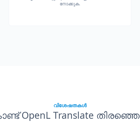
നോക്കുക.
വിശേഷതകൾ
ണ്ട് OpenL Translate തിരഞ്ഞെ