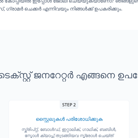
ൽ കോപ്പിയിൽ ഇപ്പോൾ ജോലി ചെയ്യുകയാണോ? ഞങ്ങളുട
സ്
,
ഗ്രാമർ ചെക്കർ
എന്നിവയും നിങ്ങൾക്ക് ഉപകരിക്കും.
ക്സ്റ്റ് ജനറേറ്റർ എങ്ങനെ ഉപ
STEP 2
സ്റ്റൈലുകൾ പരിശോധിക്കുക
സ്ക്രിപ്റ്റ്, ബോൾഡ്, ഇറ്റാലിക്, ഗാഥിക്, ബബിൾ,
സ്മോൾ ക്യാപ്സ് തുടങ്ങിയവ സ്ക്രോൾ ചെയ്ത്