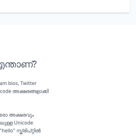
എന്താണ്?
m bios, Twitter
icode
അക്ഷരങ്ങളാക്കി
ഓരോ അക്ഷരവും
ലുള്ള Unicode
lo" സ്ക്രിപ്റ്റിൽ