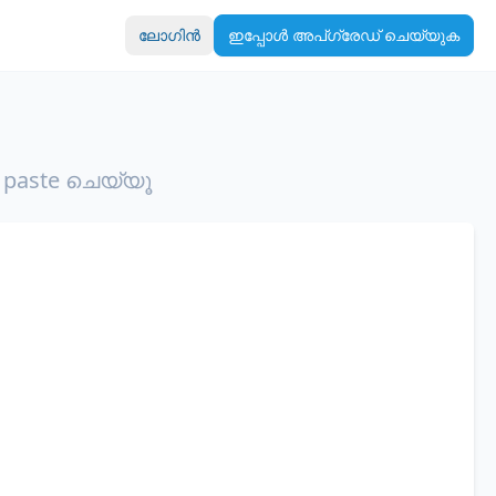
ലോഗിൻ
ഇപ്പോൾ അപ്‌ഗ്രേഡ് ചെയ്യുക
 paste ചെയ്യൂ