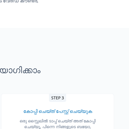
െ
വേർഡ് കൗണ്ടർ
,
യോഗിക്കാം
STEP 3
കോപ്പി ചെയ്ത് പേസ്റ്റ് ചെയ്യുക
ഒരു സ്റ്റൈലിൽ ടാപ്പ് ചെയ്ത് അത് കോപ്പി
ചെയ്യൂ, പിന്നെ നിങ്ങളുടെ ബയോ,