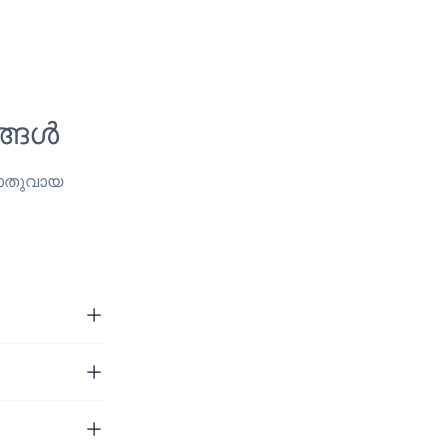
ങ്ങൾ
 പൊതുവായ