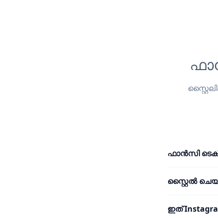
ഫാൻ
സ്റ്റൈല
ഫാൻസി ടെക്സ്
സ്റ്റൈൽ ചെയ്ത
ഇത് Instagra