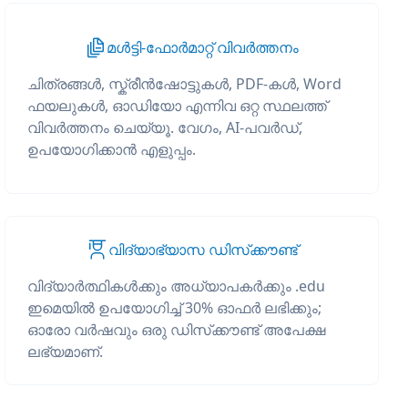
മൾട്ടി-ഫോർമാറ്റ് വിവർത്തനം
ചിത്രങ്ങൾ, സ്ക്രീൻഷോട്ടുകൾ, PDF-കൾ, Word
ഫയലുകൾ, ഓഡിയോ എന്നിവ ഒറ്റ സ്ഥലത്ത്
വിവർത്തനം ചെയ്യൂ. വേഗം, AI-പവർഡ്,
ഉപയോഗിക്കാൻ എളുപ്പം.
വിദ്യാഭ്യാസ ഡിസ്‌ക്കൗണ്ട്
വിദ്യാർത്ഥികൾക്കും അധ്യാപകർക്കും .edu
ഇമെയിൽ ഉപയോഗിച്ച് 30% ഓഫർ ലഭിക്കും;
ഓരോ വർഷവും ഒരു ഡിസ്‌ക്കൗണ്ട് അപേക്ഷ
ലഭ്യമാണ്.