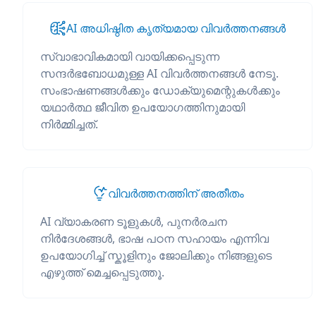
AI അധിഷ്ഠിത കൃത്യമായ വിവർത്തനങ്ങൾ
സ്വാഭാവികമായി വായിക്കപ്പെടുന്ന
സന്ദർഭബോധമുള്ള AI വിവർത്തനങ്ങൾ നേടൂ.
സംഭാഷണങ്ങൾക്കും ഡോക്യുമെന്റുകൾക്കും
യഥാർത്ഥ ജീവിത ഉപയോഗത്തിനുമായി
നിർമ്മിച്ചത്.
വിവർത്തനത്തിന് അതീതം
AI വ്യാകരണ ടൂളുകൾ, പുനർരചന
നിർദേശങ്ങൾ, ഭാഷ പഠന സഹായം എന്നിവ
ഉപയോഗിച്ച് സ്കൂളിനും ജോലിക്കും നിങ്ങളുടെ
എഴുത്ത് മെച്ചപ്പെടുത്തൂ.