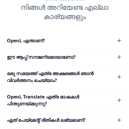
നിങ്ങൾ അറിയേണ്ട എല്ലാ
കാര്യങ്ങളും
OpenL എന്താണ്?
ഈ ആപ്പ് സൗജന്യമായാണോ?
ഒരു സമയത്ത് എത്ര അക്ഷരങ്ങൾ ഞാൻ
വിവർത്തനം ചെയ്യാം?
OpenL Translate എത്ര ഭാഷകൾ
പിന്തുണയ്ക്കുന്നു?
ഏത് പേയ്മെന്റ് രീതികൾ ലഭ്യമാണ്?