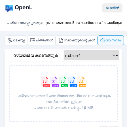
ലോഗിൻ
പരിഭാഷപ്പെടുത്തുക
ഉപകരണങ്ങൾ
ഡൗൺലോഡ് ചെയ്യുക
ടെക്സ്റ്റ്
ചിത്രങ്ങൾ
ഡോക്യുമെന്റുകൾ
സംസാരം
സ്വയമേവ കണ്ടെത്തുക
പരിഭാഷയ്ക്കായി ഓഡിയോ അപ്‌ലോഡ് ചെയ്യുക
അല്ലെങ്കിൽ ഇടുക
പരമാവധി ഫയൽ വലിപ്പം
10
MB
Pro