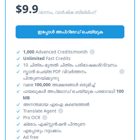
$9.9
/മാസം, വാർഷിക ബില്ലിംഗ്
ഇപ്പോൾ അപ്‌ഗ്രേഡ് ചെയ്യുക
1,000
Advanced Credits/month
i
Unlimited
Fast Credits
10 ചിത്രം-മുതൽ-ചിത്രം പരിഭാഷകൾ/ദിവസം
സ്കാൻ ചെയ്ത PDF വിവർത്തനം
i
പിന്തുണയ്ക്കുന്നു
വരെ
100,000
അക്ഷരങ്ങൾ ഒരുമിച്ച്
ഫയലുകൾ അപ്‌ലോഡ് ചെയ്യുക പരമാവധി
100
MB
അനന്തമായ എഐ കണ്ടെത്തൽ
Translate Agent
i
Pro OCR
i
ക്രോം എക്സ്റ്റൻഷൻ പിന്തുണ
എപ്പോഴും റദ്ദാക്കാം
Ad free