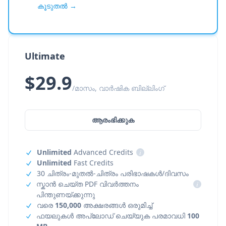
കൂടുതൽ →
Ultimate
$29.9
/മാസം, വാർഷിക ബില്ലിംഗ്
ആരംഭിക്കുക
Unlimited
Advanced Credits
i
Unlimited
Fast Credits
30 ചിത്രം-മുതൽ-ചിത്രം പരിഭാഷകൾ/ദിവസം
സ്കാൻ ചെയ്ത PDF വിവർത്തനം
i
പിന്തുണയ്ക്കുന്നു
വരെ
150,000
അക്ഷരങ്ങൾ ഒരുമിച്ച്
ഫയലുകൾ അപ്‌ലോഡ് ചെയ്യുക പരമാവധി
100