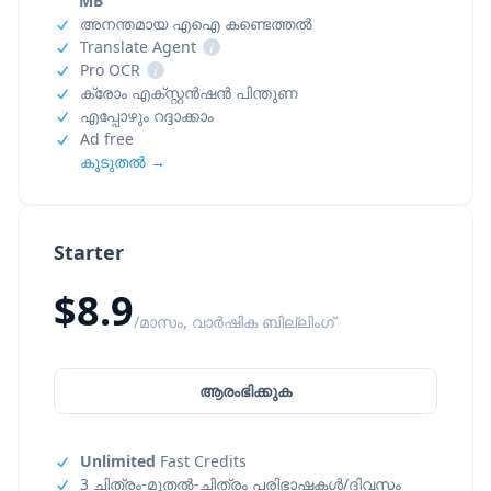
MB
അനന്തമായ എഐ കണ്ടെത്തൽ
Translate Agent
i
Pro OCR
i
ക്രോം എക്സ്റ്റൻഷൻ പിന്തുണ
എപ്പോഴും റദ്ദാക്കാം
Ad free
കൂടുതൽ →
Starter
$8.9
/മാസം, വാർഷിക ബില്ലിംഗ്
ആരംഭിക്കുക
Unlimited
Fast Credits
3 ചിത്രം-മുതൽ-ചിത്രം പരിഭാഷകൾ/ദിവസം