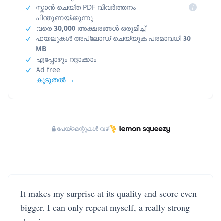
സ്കാൻ ചെയ്ത PDF വിവർത്തനം
i
പിന്തുണയ്ക്കുന്നു
വരെ
30,000
അക്ഷരങ്ങൾ ഒരുമിച്ച്
ഫയലുകൾ അപ്‌ലോഡ് ചെയ്യുക പരമാവധി
30
MB
എപ്പോഴും റദ്ദാക്കാം
Ad free
കൂടുതൽ →
പേയ്‌മെന്റുകൾ വഴി
It makes my surprise at its quality and score even
bigger. I can only repeat myself, a really strong