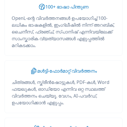
100+ ഭാഷാ പിന്തുണ
OpenL-ന്റെ വിവർത്തനങ്ങൾ ഉപയോഗിച്ച് 100-
ലധികം ഭാഷകളിൽ, ഇംഗ്ലീഷിൽ നിന്ന് അറബിക്,
ചൈനീസ്, ഫ്രഞ്ച്, സ്പാനിഷ് എന്നിവയിലേക്ക്
സാംസ്കാരിക വ്യത്യാസങ്ങൾ എളുപ്പത്തിൽ
മറികടക്കാം.
മൾട്ടി-ഫോർമാറ്റ് വിവർത്തനം
ചിത്രങ്ങൾ, സ്ക്രീൻഷോട്ടുകൾ, PDF-കൾ, Word
ഫയലുകൾ, ഓഡിയോ എന്നിവ ഒറ്റ സ്ഥലത്ത്
വിവർത്തനം ചെയ്യൂ. വേഗം, AI-പവർഡ്,
ഉപയോഗിക്കാൻ എളുപ്പം.