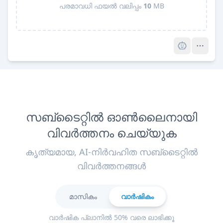
പരമാവധി ഫയൽ വലിപ്പം
10
MB
Pro
സബ്ടൈറ്റിൽ ഓൺലൈനായി
വിവർത്തനം ചെയ്യുക
കൃത്യമായ, AI-നിർവഹിത സബ്ടൈറ്റിൽ
വിവർത്തനങ്ങൾ
മാസികം
വാർഷികം
വാർഷിക പ്ലാനിൽ 50% വരെ ലാഭിക്കൂ