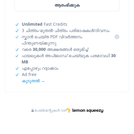
ആരംഭിക്കുക
Unlimited
Fast Credits
3 ചിത്രം-മുതൽ-ചിത്രം പരിഭാഷകൾ/ദിവസം
സ്കാൻ ചെയ്ത PDF വിവർത്തനം
i
പിന്തുണയ്ക്കുന്നു
വരെ
30,000
അക്ഷരങ്ങൾ ഒരുമിച്ച്
ഫയലുകൾ അപ്‌ലോഡ് ചെയ്യുക പരമാവധി
30
MB
എപ്പോഴും റദ്ദാക്കാം
Ad free
കൂടുതൽ →
പേയ്‌മെന്റുകൾ വഴി