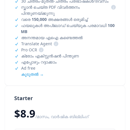
30 ചിത്രം-മുതൽ-ചിത്രം പരിഭാഷകൾ/ദിവസം
സ്കാൻ ചെയ്ത PDF വിവർത്തനം
i
പിന്തുണയ്ക്കുന്നു
വരെ
150,000
അക്ഷരങ്ങൾ ഒരുമിച്ച്
ഫയലുകൾ അപ്‌ലോഡ് ചെയ്യുക പരമാവധി
100
MB
അനന്തമായ എഐ കണ്ടെത്തൽ
Translate Agent
i
Pro OCR
i
ക്രോം എക്സ്റ്റൻഷൻ പിന്തുണ
എപ്പോഴും റദ്ദാക്കാം
Ad free
കൂടുതൽ →
Starter
$8.9
/മാസം, വാർഷിക ബില്ലിംഗ്