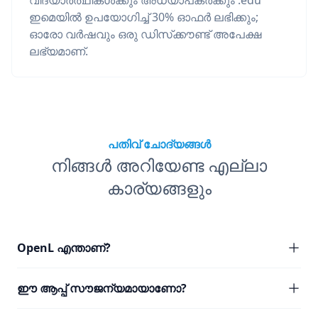
വിദ്യാർത്ഥികൾക്കും അധ്യാപകർക്കും .edu
ഇമെയിൽ ഉപയോഗിച്ച് 30% ഓഫർ ലഭിക്കും;
ഓരോ വർഷവും ഒരു ഡിസ്‌ക്കൗണ്ട് അപേക്ഷ
ലഭ്യമാണ്.
പതിവ് ചോദ്യങ്ങൾ
നിങ്ങൾ അറിയേണ്ട എല്ലാ
കാര്യങ്ങളും
OpenL എന്താണ്?
ഈ ആപ്പ് സൗജന്യമായാണോ?