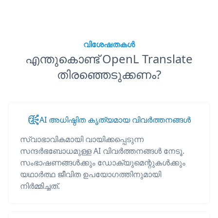
വിശേഷതകൾ
എന്തുകൊണ്ട് OpenL Translate
തിരഞ്ഞെടുക്കണം?
AI അധിഷ്ഠിത കൃത്യമായ വിവർത്തനങ്ങൾ
സ്വാഭാവികമായി വായിക്കപ്പെടുന്ന
സന്ദർഭബോധമുള്ള AI വിവർത്തനങ്ങൾ നേടൂ.
സംഭാഷണങ്ങൾക്കും ഡോക്യുമെന്റുകൾക്കും
യഥാർത്ഥ ജീവിത ഉപയോഗത്തിനുമായി
നിർമ്മിച്ചത്.