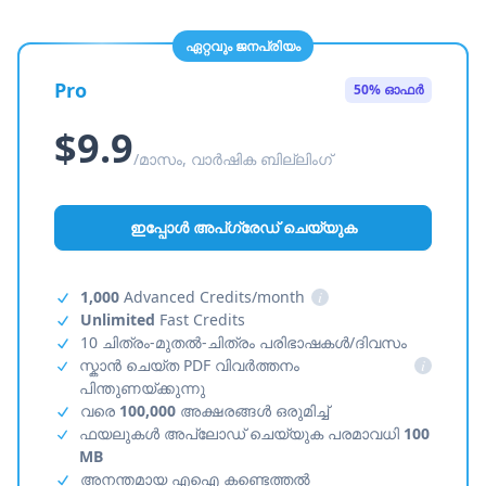
ഏറ്റവും ജനപ്രിയം
Pro
50% ഓഫർ
$9.9
/മാസം, വാർഷിക ബില്ലിംഗ്
ഇപ്പോൾ അപ്‌ഗ്രേഡ് ചെയ്യുക
1,000
Advanced Credits/month
i
Unlimited
Fast Credits
10 ചിത്രം-മുതൽ-ചിത്രം പരിഭാഷകൾ/ദിവസം
സ്കാൻ ചെയ്ത PDF വിവർത്തനം
i
പിന്തുണയ്ക്കുന്നു
വരെ
100,000
അക്ഷരങ്ങൾ ഒരുമിച്ച്
ഫയലുകൾ അപ്‌ലോഡ് ചെയ്യുക പരമാവധി
100
MB
അനന്തമായ എഐ കണ്ടെത്തൽ