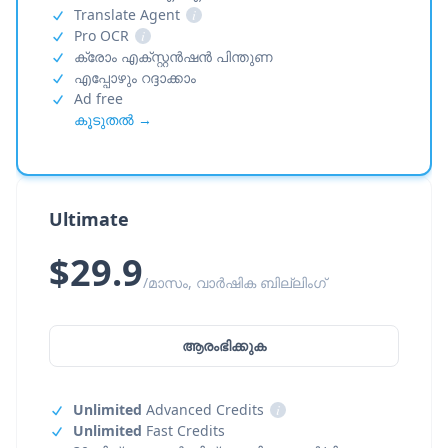
Translate Agent
i
Pro OCR
i
ക്രോം എക്സ്റ്റൻഷൻ പിന്തുണ
എപ്പോഴും റദ്ദാക്കാം
Ad free
കൂടുതൽ →
Ultimate
$29.9
/മാസം, വാർഷിക ബില്ലിംഗ്
ആരംഭിക്കുക
Unlimited
Advanced Credits
i
Unlimited
Fast Credits