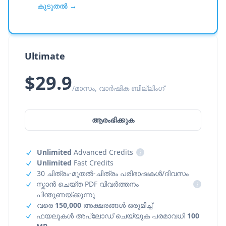
കൂടുതൽ →
Ultimate
$29.9
/മാസം, വാർഷിക ബില്ലിംഗ്
ആരംഭിക്കുക
Unlimited
Advanced Credits
i
Unlimited
Fast Credits
30 ചിത്രം-മുതൽ-ചിത്രം പരിഭാഷകൾ/ദിവസം
സ്കാൻ ചെയ്ത PDF വിവർത്തനം
i
പിന്തുണയ്ക്കുന്നു
വരെ
150,000
അക്ഷരങ്ങൾ ഒരുമിച്ച്
ഫയലുകൾ അപ്‌ലോഡ് ചെയ്യുക പരമാവധി
100