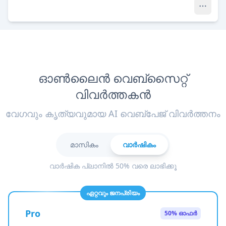
ഓൺലൈൻ വെബ്സൈറ്റ്
വിവർത്തകൻ
വേഗവും കൃത്യവുമായ AI വെബ്‌പേജ് വിവർത്തനം
മാസികം
വാർഷികം
വാർഷിക പ്ലാനിൽ 50% വരെ ലാഭിക്കൂ
ഏറ്റവും ജനപ്രിയം
Pro
50% ഓഫർ