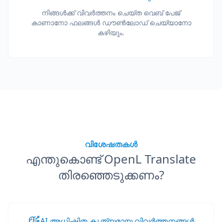
നിങ്ങൾക്ക് വിവർത്തനം ചെയ്ത വെബ് പേജ്
കാണാനോ ഫലങ്ങൾ ഡൗൺലോഡ് ചെയ്യാനോ
കഴിയും.
വിശേഷതകൾ
എന്തുകൊണ്ട് OpenL Translate
തിരഞ്ഞെടുക്കണം?
AI അധിഷ്ഠിത കൃത്യമായ വിവർത്തനങ്ങൾ