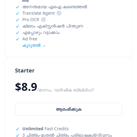
MB
അനന്തമായ എഐ കണ്ടെത്തൽ
Translate Agent
i
Pro OCR
i
ക്രോം എക്സ്റ്റൻഷൻ പിന്തുണ
എപ്പോഴും റദ്ദാക്കാം
Ad free
കൂടുതൽ →
Starter
$8.9
/മാസം, വാർഷിക ബില്ലിംഗ്
ആരംഭിക്കുക
Unlimited
Fast Credits
3 ചിത്രം-മുതൽ-ചിത്രം പരിഭാഷകൾ/ദിവസം