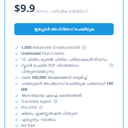
$9.9
/മാസം, വാർഷിക ബില്ലിംഗ്
ഇപ്പോൾ അപ്‌ഗ്രേഡ് ചെയ്യുക
1,000
Advanced Credits/month
i
Unlimited
Fast Credits
10 ചിത്രം-മുതൽ-ചിത്രം പരിഭാഷകൾ/ദിവസം
സ്കാൻ ചെയ്ത PDF വിവർത്തനം
i
പിന്തുണയ്ക്കുന്നു
വരെ
100,000
അക്ഷരങ്ങൾ ഒരുമിച്ച്
ഫയലുകൾ അപ്‌ലോഡ് ചെയ്യുക പരമാവധി
100
MB
അനന്തമായ എഐ കണ്ടെത്തൽ
Translate Agent
i
Pro OCR
i
ക്രോം എക്സ്റ്റൻഷൻ പിന്തുണ
എപ്പോഴും റദ്ദാക്കാം
Ad free