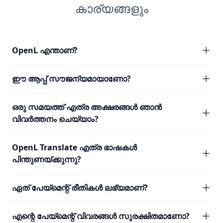
കാര്യങ്ങളും
OpenL എന്താണ്?
ഈ ആപ്പ് സൗജന്യമായാണോ?
ഒരു സമയത്ത് എത്ര അക്ഷരങ്ങൾ ഞാൻ
വിവർത്തനം ചെയ്യാം?
OpenL Translate എത്ര ഭാഷകൾ
പിന്തുണയ്ക്കുന്നു?
ഏത് പേയ്മെന്റ് രീതികൾ ലഭ്യമാണ്?
എന്റെ പേയ്മെന്റ് വിവരങ്ങൾ സുരക്ഷിതമാണോ?