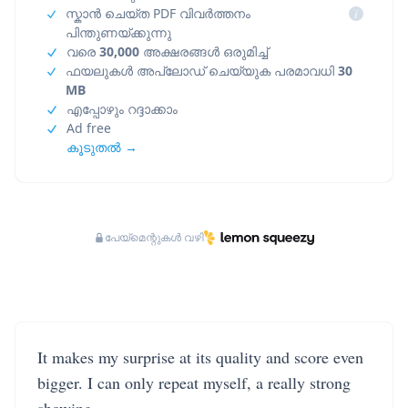
സ്കാൻ ചെയ്ത PDF വിവർത്തനം
i
പിന്തുണയ്ക്കുന്നു
വരെ
30,000
അക്ഷരങ്ങൾ ഒരുമിച്ച്
ഫയലുകൾ അപ്‌ലോഡ് ചെയ്യുക പരമാവധി
30
MB
എപ്പോഴും റദ്ദാക്കാം
Ad free
കൂടുതൽ →
പേയ്‌മെന്റുകൾ വഴി
It makes my surprise at its quality and score even
bigger. I can only repeat myself, a really strong