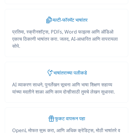
मल्टी-फॉरमॅट भाषांतर
प्रतिमा, स्क्रीनशॉट्स, PDFs, Word फाइल्स आणि ऑडिओ
एकाच ठिकाणी भाषांतर करा. जलद, AI-आधारित आणि वापरायला
सोपे.
भाषांतराच्या पलीकडे
AI व्याकरण साधने, पुनर्लेखन सूचना आणि भाषा शिक्षण सहाय्य
यांच्या मदतीने शाळा आणि काम दोन्हीसाठी तुमचे लेखन सुधारवा.
फुकट वापरून पहा
OpenL मोफत सुरू करा, आणि अधिक क्रेडिट्स, मोठी भाषांतरे व