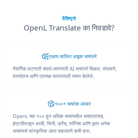
वैशिष्ट्ये
OpenL Translate का निवडावे?
एआय-चालित अचूक भाषांतरे
नैसर्गिक वाटणारी संदर्भ-जाणणारी AI भाषांतरे मिळवा. संभाषणे,
दस्तऐवज आणि प्रत्यक्ष वापरासाठी तयार केलेले.
१००+ भाषांचा आधार
OpenL च्या १०० हून अधिक भाषांमधील भाषांतरांसह,
इंग्रजीपासून अरबी, चिनी, फ्रेंच, स्पॅनिश आणि इतर अनेक
भाषांमध्ये सांस्कृतिक अंतर सहजपणे कमी करा.