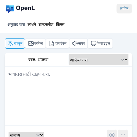
लॉगिन
अनुवाद करा
साधने
डाउनलोड
किंमत
मजकूर
प्रतिमा
दस्तऐवज
भाषण
वेबसाइट्स
स्वतः ओळखा
Pro