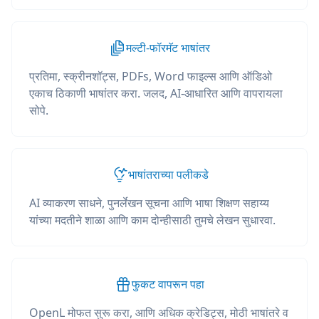
मल्टी-फॉरमॅट भाषांतर
प्रतिमा, स्क्रीनशॉट्स, PDFs, Word फाइल्स आणि ऑडिओ
एकाच ठिकाणी भाषांतर करा. जलद, AI-आधारित आणि वापरायला
सोपे.
भाषांतराच्या पलीकडे
AI व्याकरण साधने, पुनर्लेखन सूचना आणि भाषा शिक्षण सहाय्य
यांच्या मदतीने शाळा आणि काम दोन्हीसाठी तुमचे लेखन सुधारवा.
फुकट वापरून पहा
OpenL मोफत सुरू करा, आणि अधिक क्रेडिट्स, मोठी भाषांतरे व