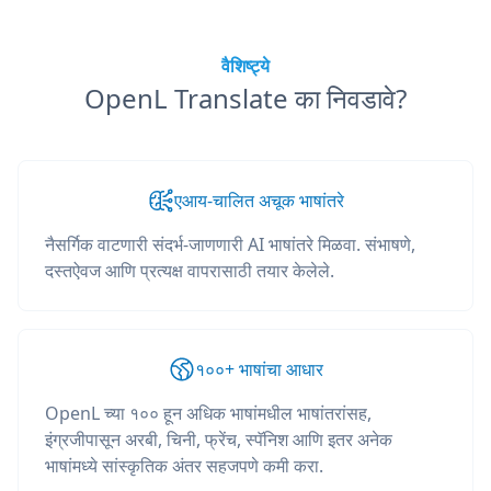
वैशिष्ट्ये
OpenL Translate का निवडावे?
एआय-चालित अचूक भाषांतरे
नैसर्गिक वाटणारी संदर्भ-जाणणारी AI भाषांतरे मिळवा. संभाषणे,
दस्तऐवज आणि प्रत्यक्ष वापरासाठी तयार केलेले.
१००+ भाषांचा आधार
OpenL च्या १०० हून अधिक भाषांमधील भाषांतरांसह,
इंग्रजीपासून अरबी, चिनी, फ्रेंच, स्पॅनिश आणि इतर अनेक
भाषांमध्ये सांस्कृतिक अंतर सहजपणे कमी करा.