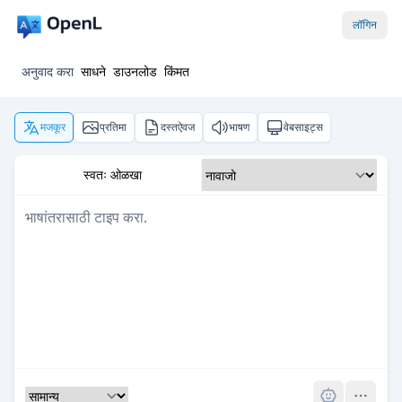
लॉगिन
अनुवाद करा
साधने
डाउनलोड
किंमत
मजकूर
प्रतिमा
दस्तऐवज
भाषण
वेबसाइट्स
स्वतः ओळखा
Pro