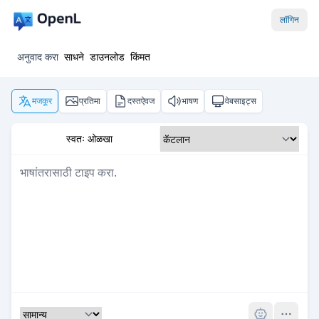
लॉगिन
अनुवाद करा
साधने
डाउनलोड
किंमत
मजकूर
प्रतिमा
दस्तऐवज
भाषण
वेबसाइट्स
स्वतः ओळखा
Pro