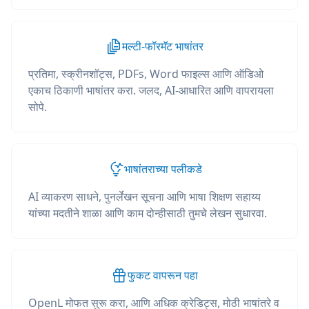
मल्टी-फॉरमॅट भाषांतर
प्रतिमा, स्क्रीनशॉट्स, PDFs, Word फाइल्स आणि ऑडिओ
एकाच ठिकाणी भाषांतर करा. जलद, AI-आधारित आणि वापरायला
सोपे.
भाषांतराच्या पलीकडे
AI व्याकरण साधने, पुनर्लेखन सूचना आणि भाषा शिक्षण सहाय्य
यांच्या मदतीने शाळा आणि काम दोन्हीसाठी तुमचे लेखन सुधारवा.
फुकट वापरून पहा
OpenL मोफत सुरू करा, आणि अधिक क्रेडिट्स, मोठी भाषांतरे व