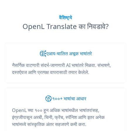
वैशिष्ट्ये
OpenL Translate का निवडावे?
एआय-चालित अचूक भाषांतरे
नैसर्गिक वाटणारी संदर्भ-जाणणारी AI भाषांतरे मिळवा. संभाषणे,
दस्तऐवज आणि प्रत्यक्ष वापरासाठी तयार केलेले.
१००+ भाषांचा आधार
OpenL च्या १०० हून अधिक भाषांमधील भाषांतरांसह,
इंग्रजीपासून अरबी, चिनी, फ्रेंच, स्पॅनिश आणि इतर अनेक
भाषांमध्ये सांस्कृतिक अंतर सहजपणे कमी करा.