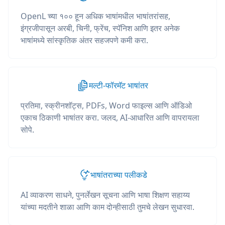
OpenL च्या १०० हून अधिक भाषांमधील भाषांतरांसह,
इंग्रजीपासून अरबी, चिनी, फ्रेंच, स्पॅनिश आणि इतर अनेक
भाषांमध्ये सांस्कृतिक अंतर सहजपणे कमी करा.
मल्टी-फॉरमॅट भाषांतर
प्रतिमा, स्क्रीनशॉट्स, PDFs, Word फाइल्स आणि ऑडिओ
एकाच ठिकाणी भाषांतर करा. जलद, AI-आधारित आणि वापरायला
सोपे.
भाषांतराच्या पलीकडे
AI व्याकरण साधने, पुनर्लेखन सूचना आणि भाषा शिक्षण सहाय्य
यांच्या मदतीने शाळा आणि काम दोन्हीसाठी तुमचे लेखन सुधारवा.