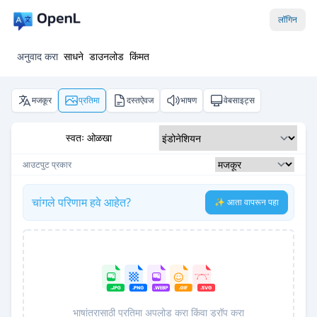
लॉगिन
अनुवाद करा
साधने
डाउनलोड
किंमत
मजकूर
प्रतिमा
दस्तऐवज
भाषण
वेबसाइट्स
स्वतः ओळखा
आउटपुट प्रकार
चांगले परिणाम हवे आहेत?
✨ आता वापरून पहा
भाषांतरासाठी प्रतिमा अपलोड करा किंवा ड्रॉप करा