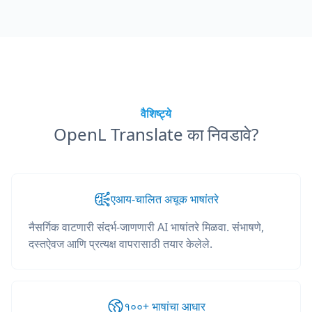
वैशिष्ट्ये
OpenL Translate का निवडावे?
एआय-चालित अचूक भाषांतरे
नैसर्गिक वाटणारी संदर्भ-जाणणारी AI भाषांतरे मिळवा. संभाषणे,
दस्तऐवज आणि प्रत्यक्ष वापरासाठी तयार केलेले.
१००+ भाषांचा आधार