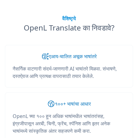
वैशिष्ट्ये
OpenL Translate का निवडावे?
एआय-चालित अचूक भाषांतरे
नैसर्गिक वाटणारी संदर्भ-जाणणारी AI भाषांतरे मिळवा. संभाषणे,
दस्तऐवज आणि प्रत्यक्ष वापरासाठी तयार केलेले.
१००+ भाषांचा आधार
OpenL च्या १०० हून अधिक भाषांमधील भाषांतरांसह,
इंग्रजीपासून अरबी, चिनी, फ्रेंच, स्पॅनिश आणि इतर अनेक
भाषांमध्ये सांस्कृतिक अंतर सहजपणे कमी करा.