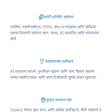
मल्टी-फॉरमॅट भाषांतर
प्रतिमा, स्क्रीनशॉट्स, PDFs, Word फाइल्स आणि ऑडिओ
एकाच ठिकाणी भाषांतर करा. जलद, AI-आधारित आणि वापरायला
सोपे.
भाषांतराच्या पलीकडे
AI व्याकरण साधने, पुनर्लेखन सूचना आणि भाषा शिक्षण सहाय्य
यांच्या मदतीने शाळा आणि काम दोन्हीसाठी तुमचे लेखन सुधारवा.
फुकट वापरून पहा
OpenL मोफत सुरू करा, आणि अधिक क्रेडिट्स, मोठी भाषांतरे व