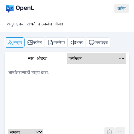
लॉगिन
अनुवाद करा
साधने
डाउनलोड
किंमत
मजकूर
प्रतिमा
दस्तऐवज
भाषण
वेबसाइट्स
स्वतः ओळखा
Pro