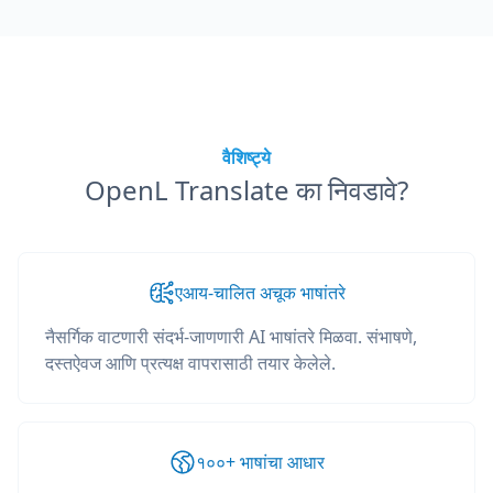
वैशिष्ट्ये
OpenL Translate का निवडावे?
एआय-चालित अचूक भाषांतरे
नैसर्गिक वाटणारी संदर्भ-जाणणारी AI भाषांतरे मिळवा. संभाषणे,
दस्तऐवज आणि प्रत्यक्ष वापरासाठी तयार केलेले.
१००+ भाषांचा आधार