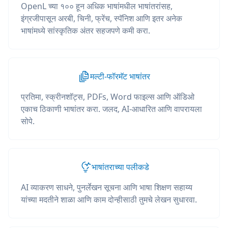
OpenL च्या १०० हून अधिक भाषांमधील भाषांतरांसह,
इंग्रजीपासून अरबी, चिनी, फ्रेंच, स्पॅनिश आणि इतर अनेक
भाषांमध्ये सांस्कृतिक अंतर सहजपणे कमी करा.
मल्टी-फॉरमॅट भाषांतर
प्रतिमा, स्क्रीनशॉट्स, PDFs, Word फाइल्स आणि ऑडिओ
एकाच ठिकाणी भाषांतर करा. जलद, AI-आधारित आणि वापरायला
सोपे.
भाषांतराच्या पलीकडे
AI व्याकरण साधने, पुनर्लेखन सूचना आणि भाषा शिक्षण सहाय्य
यांच्या मदतीने शाळा आणि काम दोन्हीसाठी तुमचे लेखन सुधारवा.