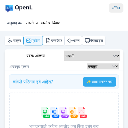
लॉगिन
अनुवाद करा
साधने
डाउनलोड
किंमत
मजकूर
प्रतिमा
दस्तऐवज
भाषण
वेबसाइट्स
स्वतः ओळखा
आउटपुट प्रकार
चांगले परिणाम हवे आहेत?
✨ आता वापरून पहा
भाषांतरासाठी प्रतिमा अपलोड करा किंवा ड्रॉप करा