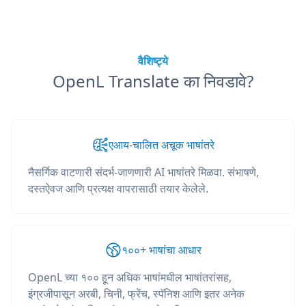
वैशिष्ट्ये
OpenL Translate का निवडावे?
एआय-चालित अचूक भाषांतरे
नैसर्गिक वाटणारी संदर्भ-जाणणारी AI भाषांतरे मिळवा. संभाषणे,
दस्तऐवज आणि प्रत्यक्ष वापरासाठी तयार केलेले.
१००+ भाषांचा आधार
OpenL च्या १०० हून अधिक भाषांमधील भाषांतरांसह,
इंग्रजीपासून अरबी, चिनी, फ्रेंच, स्पॅनिश आणि इतर अनेक