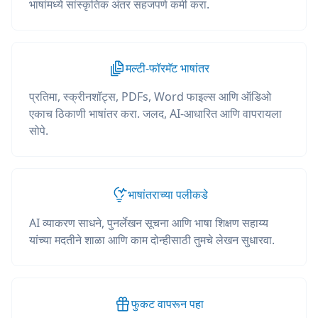
भाषांमध्ये सांस्कृतिक अंतर सहजपणे कमी करा.
मल्टी-फॉरमॅट भाषांतर
प्रतिमा, स्क्रीनशॉट्स, PDFs, Word फाइल्स आणि ऑडिओ
एकाच ठिकाणी भाषांतर करा. जलद, AI-आधारित आणि वापरायला
सोपे.
भाषांतराच्या पलीकडे
AI व्याकरण साधने, पुनर्लेखन सूचना आणि भाषा शिक्षण सहाय्य
यांच्या मदतीने शाळा आणि काम दोन्हीसाठी तुमचे लेखन सुधारवा.
फुकट वापरून पहा