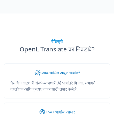
वैशिष्ट्ये
OpenL Translate का निवडावे?
एआय-चालित अचूक भाषांतरे
नैसर्गिक वाटणारी संदर्भ-जाणणारी AI भाषांतरे मिळवा. संभाषणे,
दस्तऐवज आणि प्रत्यक्ष वापरासाठी तयार केलेले.
१००+ भाषांचा आधार