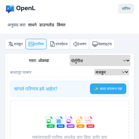
लॉगिन
अनुवाद करा
साधने
डाउनलोड
किंमत
मजकूर
प्रतिमा
दस्तऐवज
भाषण
वेबसाइट्स
स्वतः ओळखा
आउटपुट प्रकार
चांगले परिणाम हवे आहेत?
✨ आता वापरून पहा
भाषांतरासाठी प्रतिमा अपलोड करा किंवा ड्रॉप करा