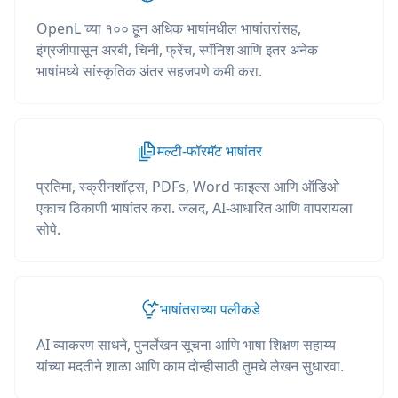
OpenL च्या १०० हून अधिक भाषांमधील भाषांतरांसह,
इंग्रजीपासून अरबी, चिनी, फ्रेंच, स्पॅनिश आणि इतर अनेक
भाषांमध्ये सांस्कृतिक अंतर सहजपणे कमी करा.
मल्टी-फॉरमॅट भाषांतर
प्रतिमा, स्क्रीनशॉट्स, PDFs, Word फाइल्स आणि ऑडिओ
एकाच ठिकाणी भाषांतर करा. जलद, AI-आधारित आणि वापरायला
सोपे.
भाषांतराच्या पलीकडे
AI व्याकरण साधने, पुनर्लेखन सूचना आणि भाषा शिक्षण सहाय्य
यांच्या मदतीने शाळा आणि काम दोन्हीसाठी तुमचे लेखन सुधारवा.