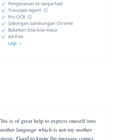
Pengesanan AI tanpa had
Translate Agent
i
Pro OCR
i
Sokongan sambungan Chrome
Batalkan bila-bila masa
Ad free
Lagi →
his is of great help to express oneself into
another language which is not my mother
tongue. Good to know the message comes