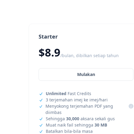
Starter
$8.9
/bulan, dibilkan setiap tahun
Mulakan
Unlimited
Fast Credits
3 terjemahan imej ke imej/hari
Menyokong terjemahan PDF yang
i
diimbas
Sehingga
30,000
aksara sekali gus
Muat naik fail sehingga
30 MB
Batalkan bila-bila masa