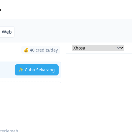
a
n Web
💰 40 credits/day
✨ Cuba Sekarang
iterjemah