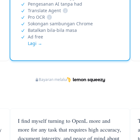
Pengesanan AI tanpa had
Translate Agent
i
Pro OCR
i
Sokongan sambungan Chrome
Batalkan bila-bila masa
Ad free
Lagi →
Bayaran melalui
I find myself turning to OpenL more and
T
y
more for any task that requires high accuracy,
document integrity, and peace of mind about