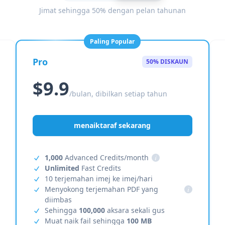
Jimat sehingga 50% dengan pelan tahunan
Paling Popular
Pro
50% DISKAUN
$9.9
/bulan, dibilkan setiap tahun
menaiktaraf sekarang
1,000
Advanced Credits/month
i
Unlimited
Fast Credits
10 terjemahan imej ke imej/hari
Menyokong terjemahan PDF yang
i
diimbas
Sehingga
100,000
aksara sekali gus
Muat naik fail sehingga
100 MB