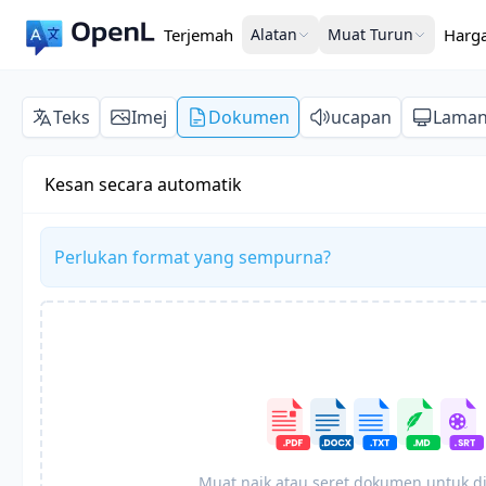
Terjemah
Alatan
Muat Turun
Harg
Teks
Imej
Dokumen
ucapan
Lama
Kesan secara automatik
Perlukan format yang sempurna?
Muat naik atau seret dokumen untuk d