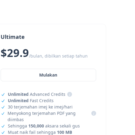
Ultimate
$29.9
/bulan, dibilkan setiap tahun
Mulakan
Unlimited
Advanced Credits
i
Unlimited
Fast Credits
30 terjemahan imej ke imej/hari
Menyokong terjemahan PDF yang
i
diimbas
Sehingga
150,000
aksara sekali gus
Muat naik fail sehingga
100 MB