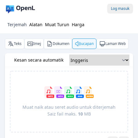
Log masuk
Terjemah
Alatan
Muat Turun
Harga
Teks
Imej
Dokumen
ucapan
Laman Web
Kesan secara automatik
Muat naik atau seret audio untuk diterjemah
Saiz fail maks.
10
MB
Pro